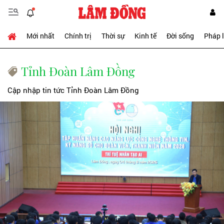
Mới nhất
Chính trị
Thời sự
Kinh tế
Đời sống
Pháp 
Tỉnh Đoàn Lâm Đồng
Cập nhập tin tức Tỉnh Đoàn Lâm Đồng