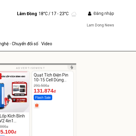
Đăng nhập
Lâm Đồng
18°C
/ 17 - 23°C
Lam Dong News
nghệ - Chuyển đổi số
Video
Unmute
ADVERTISEMENT
Quạt Tích Điện Pin
-54%
10-15 Cell Dùng
Liên Tục 4-8H
291.500
đ
131.874
đ
Flash Sale
ửi
Lốp Kích Bình
V2 4in1
CAR –
.000
đ
00mAh
35.100
đ