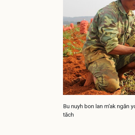
Bu nuyh bon lan m’ak ngăn yo
tăch