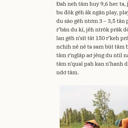
Ðah neh tăm huy 9,6 hec ta, 
bu đôk gĕh âk ngăn play, pl
du sào gĕh ntơm 3 – 3,5 tân 
r’băn du kí, jêh ntrŏk prăk 
lan gĕh n’sĭt tât 150 r’keh pr
nchih nê nê ta sam bŭt tâm 
tâm r’nglăp aơ jêng du ntil 
tâm n’qual pah kan n’hanh dŏ
ndơ tăm.