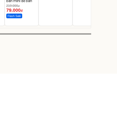
bàn mini để bàn
219.000
đ
79.000
đ
Flash Sale