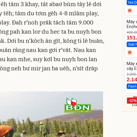
jêh tăm 3 khay, tât abaơ bŭm tây lĕ dơi
Hot D
ay têh; tâm du tơm gĕh 4-8 mlâm play,
Unm
play. Ðah r’noh prăk tăch tâm 9.000
Máy 
-62%
Enche
dŏng pah kan lor du hec ta bu nuyh bon
dao 
400.0
151
ăk. Dơi bu n’kôch ân gĭt, kông ti lĕ buăn,
Sale 
buăn râng nau kan gơi r’văt. Nau kan
Unm
nau kan mhe, suy kơl bu nuyh bon lan
Máy 
-28%
ng neh bư mir jan ba uĕh, n’sĭt drăp
cây E
1855
3.000
2.1
Flash
-17%