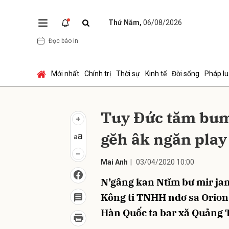
Thứ Năm,
06/08/2026
Đọc báo in
Gửi 
Mới nhất
Chính trị
Thời sự
Kinh tế
Đời sống
Pháp lu
Tuy Ðức tăm bu
gĕh âk ngăn play
Mai Anh
|
03/04/2020 10:00
N’gâng kan Ntĭm bư mir jan
Kông ti TNHH ndơ sa Orion
Hàn Quốc ta bar xă Quảng 