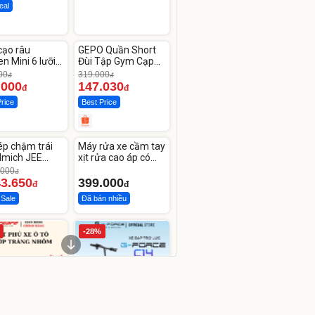
eal
ute
Unmute
cạo râu
GEPO Quần Short
-53%
n Mini 6 lưỡi
Đùi Tập Gym Cạp
kép mỏng
Cao Lưng
00
319.000
đ
đ
.000
147.030
đ
đ
Price
Best Price
ute
Unmute
ép chậm trái
Máy rửa xe cầm tay
lmich JEE
xịt rửa cao áp có
OL
tạo bọt tuyết
.000
đ
43.650
399.000
đ
đ
 Sale
Đã bán nhiều
-28%