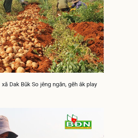
Bạt p
cấp, 
lớp
392.0
325
Đã bá
xă Dak Bŭk So jêng ngăn, gĕh âk play