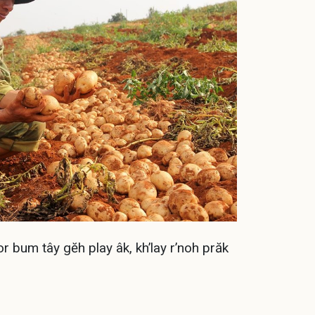
r bum tây gĕh play âk, kh’lay r’noh prăk