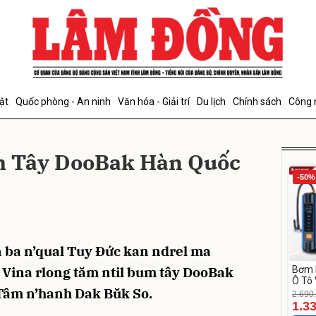
bình luận
ật
Quốc phòng - An ninh
Văn hóa - Giải trí
Du lịch
Chính sách
Công 
m Tây DooBak Hàn Quốc
-50%
Hủy
G
 ba n’qual Tuy Ðức kan ndrel ma
 Vina rlong tăm ntil bum tây DooBak
Bơm 
Ô Tô 
Tâm n’hanh Dak Bŭk So.
MEDI
2.690
12.0
1.3