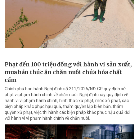
Phạt đến 100 triệu đồng với hành vi sản xuất,
mua bán thức ăn chăn nuôi chứa hóa chất
cấm
Chính phủ ban hành Nghị định số 211/2026/NĐ-CP quy định xử
phạt vi phạm hành chính về chăn nuôi. Nghị định này quy định về
hành vi vi phạm hành chính, hình thức xử phạt, mức xử phạt, các
biện pháp khắc phục hậu quả, thẩm quyền lập biên bản, thẩm
quyền xử phạt, việc thi hành các biện pháp khắc phục hậu quả đối
với hành vi vi phạm hành chính về chăn nuôi.