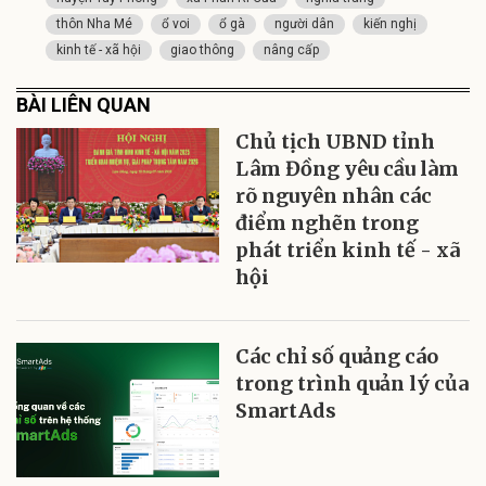
thôn Nha Mé
ổ voi
ổ gà
người dân
kiến nghị
kinh tế - xã hội
giao thông
nâng cấp
BÀI LIÊN QUAN
Chủ tịch UBND tỉnh
Lâm Đồng yêu cầu làm
rõ nguyên nhân các
điểm nghẽn trong
phát triển kinh tế - xã
hội
Các chỉ số quảng cáo
trong trình quản lý của
SmartAds