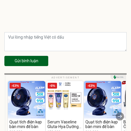
Gửi bình luận
ADVERTISEMENT
-63%
-6%
-63%
Quạt tích điện kẹp
Serum Vaseline
Quạt tích điện kẹp
Bơm
bàn mini để bàn
Gluta-Hya Dưỡng
bàn mini để bàn
Ô T