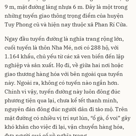
9 m, mặt đường láng nhựa 6 m. Đây là một trong
những tuyến giao thông trọng điểm của huyện
Tuy Phong cũ và hiện nay thuộc xã Phan Rí Cửa.
Ngay đầu tuyến đường là nghĩa trang rộng lớn,
cuối tuyến là thôn Nha Mé, nơi có 288 hộ, với
1.164 khẩu, chủ yếu từ các xã ven biển đến lập
nghiệp và sản xuất. Họ đi, về giữa hai nơi hoặc
giao thương hàng hóa với bên ngoài qua tuyến
này. Ngoài ra, không có tuyến nào ngắn hơn.
Chính vì vậy, tuyến đường này luôn đông đúc
phương tiện qua lại, chưa kể tết thanh minh,
nguyên đán đông đúc người dân đi tảo mộ. Trên
mặt đường có nhiều vị trí sụt lún, “ổ gà, ổ voi” gây
khó khăn cho việc đi lại, vận chuyển hàng hóa,
đưa người quá cố về nghĩa trang.