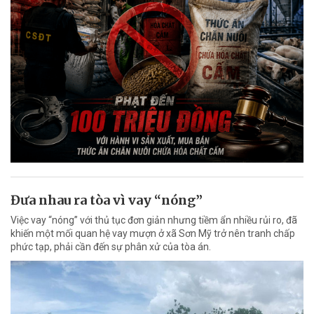
Đưa nhau ra tòa vì vay “nóng”
Việc vay “nóng” với thủ tục đơn giản nhưng tiềm ẩn nhiều rủi ro, đã
khiến một mối quan hệ vay mượn ở xã Sơn Mỹ trở nên tranh chấp
phức tạp, phải cần đến sự phân xử của tòa án.