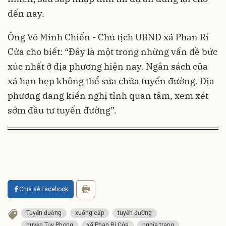
đến nay.
Ông Võ Minh Chiến - Chủ tịch UBND xã Phan Rí
Cửa cho biết: “Đây là một trong những vấn đề bức
xúc nhất ở địa phương hiện nay. Ngân sách của
xã hạn hẹp không thể sửa chữa tuyến đường. Địa
phương đang kiến nghị tỉnh quan tâm, xem xét
sớm đầu tư tuyến đường”.
Chia sẻ Facebook
Tuyến đường
xuống cấp
tuyến đường
huyện Tuy Phong
xã Phan Rí Cửa
nghĩa trang