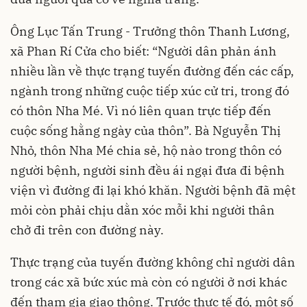
Ông Lục Tấn Trung - Trưởng thôn Thanh Lương,
xã Phan Rí Cửa cho biết: “Người dân phản ánh
nhiều lần về thực trạng tuyến đường đến các cấp,
ngành trong những cuộc tiếp xúc cử tri, trong đó
có thôn Nha Mé. Vì nó liên quan trực tiếp đến
cuộc sống hằng ngày của thôn”. Bà Nguyễn Thị
Nhỏ, thôn Nha Mé chia sẻ, hộ nào trong thôn có
người bệnh, người sinh đều ái ngại đưa đi bệnh
viện vì đường đi lại khó khăn. Người bệnh đã mệt
mỏi còn phải chịu dằn xóc mỗi khi người thân
chở đi trên con đường này.
Thực trạng của tuyến đường không chỉ người dân
trong các xã bức xúc mà còn có người ở nơi khác
đến tham gia giao thông. Trước thực tế đó, một số