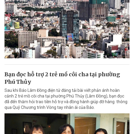
Bạn đọc hỗ trợ 2 trẻ mồ côi cha tại phường
Phú Thủy
Sau khi Báo Lâm Đồng điện tử đăng tải bài viết phản ánh hoàn
cảnh 2 trẻ mồ côi cha tại phường Phú Thủy (Lâm Đồng), bạn đọc
đã đến thăm hỏi trao tiền hỗ trợ và đồng hành giúp đỡ hàng thông
qua Quỹ Chương trình Vòng tay nhân ái của Báo.