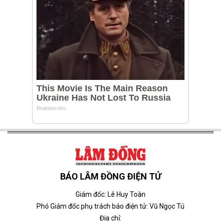
BÁO LÂM ĐỒNG ĐIỆN TỬ
Giám đốc: Lê Huy Toàn
Phó Giám đốc phụ trách báo điện tử: Vũ Ngọc Tú
Địa chỉ: