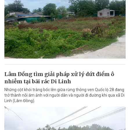
Lâm Đồng tìm giải pháp xử lý dứt điểm ô
nhiễm tại bãi rác Di Linh
Những cột khói trắng bốc lên giữa rừng thông ven Quốc lộ 28 đang
trở thành nỗi ám ảnh với người dân và người đi đường khi qua xã Di
Linh (Lâm Đồng).