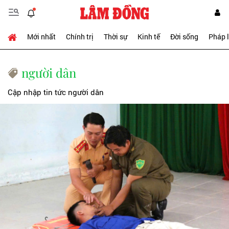
Mới nhất
Chính trị
Thời sự
Kinh tế
Đời sống
Pháp 
người dân
Cập nhập tin tức người dân