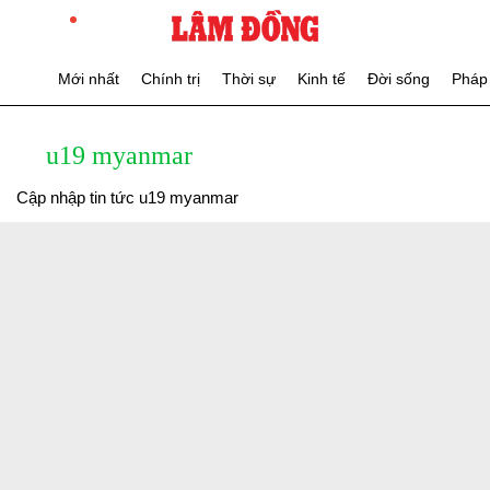
Mới nhất
Chính trị
Thời sự
Kinh tế
Đời sống
Pháp 
u19 myanmar
Cập nhập tin tức u19 myanmar