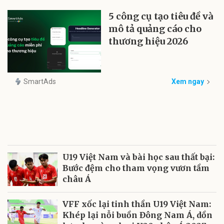
5 công cụ tạo tiêu đề và
mô tả quảng cáo cho
thương hiệu 2026
SmartAds
Xem ngay
U19 Việt Nam và bài học sau thất bại:
Bước đệm cho tham vọng vươn tầm
châu Á
VFF xốc lại tinh thần U19 Việt Nam:
Khép lại nỗi buồn Đông Nam Á, dồn