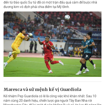
đến từ Đảo quốc Sư tử đã có một trận đấu quả cảm để buộc nhà
đương kim vô địch phải chia điểm tại Mỹ Đình.
Maresca và sứ mệnh kế vị Guardiola
Kế nhiệm Pep Guardiola có lẽ là công việc khó khăn nhất. Sau 10
năm cùng 20 danh hiệu, chiến lược gia người Tây Ban Nha rời
Manchester City, để lại một di sản khổng lồ và cả áp lực đè nặng lên