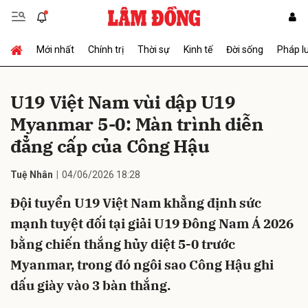
Mới nhất
Chính trị
Thời sự
Kinh tế
Đời sống
Pháp l
Gửi bình luận
U19 Việt Nam vùi dập U19
Myanmar 5-0: Màn trình diễn
đẳng cấp của Công Hậu
Tuệ Nhân
04/06/2026 18:28
Đội tuyển U19 Việt Nam khẳng định sức
Hủy
Gửi
mạnh tuyệt đối tại giải U19 Đông Nam Á 2026
bằng chiến thắng hủy diệt 5-0 trước
Myanmar, trong đó ngôi sao Công Hậu ghi
dấu giày vào 3 bàn thắng.