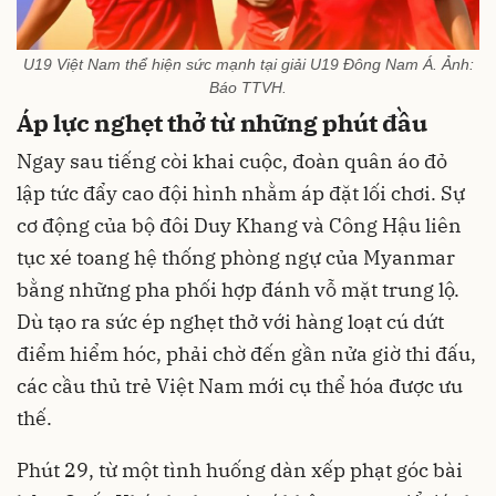
U19 Việt Nam thể hiện sức mạnh tại giải U19 Đông Nam Á. Ảnh:
Báo TTVH.
Áp lực nghẹt thở từ những phút đầu
Ngay sau tiếng còi khai cuộc, đoàn quân áo đỏ
lập tức đẩy cao đội hình nhằm áp đặt lối chơi. Sự
cơ động của bộ đôi Duy Khang và Công Hậu liên
tục xé toang hệ thống phòng ngự của Myanmar
bằng những pha phối hợp đánh vỗ mặt trung lộ.
Dù tạo ra sức ép nghẹt thở với hàng loạt cú dứt
điểm hiểm hóc, phải chờ đến gần nửa giờ thi đấu,
các cầu thủ trẻ Việt Nam mới cụ thể hóa được ưu
thế.
Phút 29, từ một tình huống dàn xếp phạt góc bài