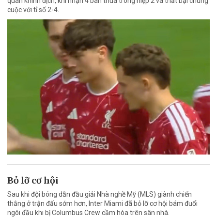
quan khinh địch, khi nhận 4 bàn thua trong hiệp 2 và thất bại chung
cuộc với tỉ số 2-4.
Bỏ lỡ cơ hội
Sau khi đội bóng dẫn đầu giải Nhà nghề Mỹ (MLS) giành chiến
thắng ở trận đấu sớm hơn, Inter Miami đã bỏ lỡ cơ hội bám đuổi
ngôi đầu khi bị Columbus Crew cầm hòa trên sân nhà.