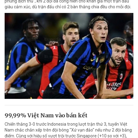
phùng địch thủ”, khi 2 đội đã cống hiến cho khán giả một trận đấu
giàu cảm xúc, dù trận đấu chỉ có 2 bàn thắng chia đều cho mỗi đội.
99,99% Việt Nam vào bán kết
Chiến thắng 3-0 trước Indonesia trong lượt trận thứ 3, tuyển Việt
Nam chắc chắn xếp trên đội bóng "Xứ vạn đảo" nếu như 2 đội bằng
điểm. Cùng với hiệu số vượt trội trước Singapore (+10 so với +3),