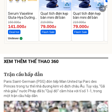
Hot 
Cecil
Serum Vaseline
Quạt tích điện kẹp
Quạt tích điện kẹp
Gluta-Hya Dưỡng
bàn mini để bàn
bàn mini để bàn
Da Sáng Mịn Sau 7
150.000
219.000
219.000
đ
đ
đ
Ngày
141.000
79.000
79.000
đ
đ
đ
Deal hot
Flash Sale
Flash Sale
Unilever
XEM THÊM THỂ THAO 360
Trận cầu hấp dẫn
Paris Saint-Germain (PSG) đón tiếp Man United tại Parc des
Princes trong tư thế nhà đương kim vô địch châu Âu. Tuy vậy, “Gã
nhà giàu” nước Pháp đã bị “Quỷ đỏ” cầm hòa với tỉ số 1-1, trong
một trận cầu hấp dẫn.