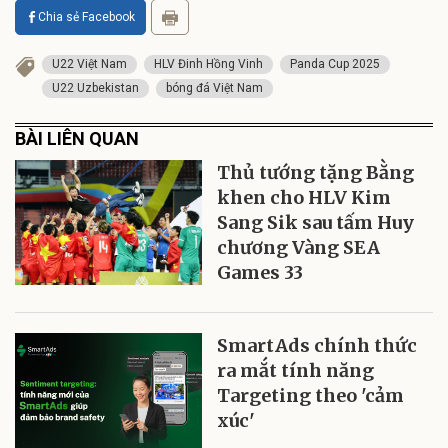
Chia sẻ Facebook
U22 Việt Nam
HLV Đinh Hồng Vinh
Panda Cup 2025
U22 Uzbekistan
bóng đá Việt Nam
BÀI LIÊN QUAN
Thủ tướng tặng Bằng
khen cho HLV Kim
Sang Sik sau tấm Huy
chương Vàng SEA
Games 33
SmartAds chính thức
ra mắt tính năng
Targeting theo 'cảm
xúc'