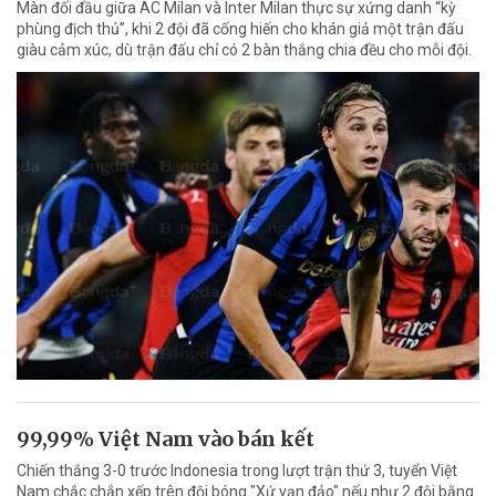
Màn đối đầu giữa AC Milan và Inter Milan thực sự xứng danh “kỳ
phùng địch thủ”, khi 2 đội đã cống hiến cho khán giả một trận đấu
giàu cảm xúc, dù trận đấu chỉ có 2 bàn thắng chia đều cho mỗi đội.
99,99% Việt Nam vào bán kết
Chiến thắng 3-0 trước Indonesia trong lượt trận thứ 3, tuyển Việt
Nam chắc chắn xếp trên đội bóng "Xứ vạn đảo" nếu như 2 đội bằng