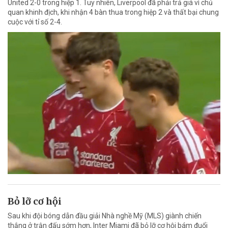
United 2-0 trong hiệp 1. Tuy nhiên, Liverpool đã phải trả giá vì chủ
quan khinh địch, khi nhận 4 bàn thua trong hiệp 2 và thất bại chung
cuộc với tỉ số 2-4.
Bỏ lỡ cơ hội
Sau khi đội bóng dẫn đầu giải Nhà nghề Mỹ (MLS) giành chiến
thắng ở trận đấu sớm hơn, Inter Miami đã bỏ lỡ cơ hội bám đuổi