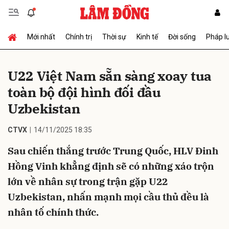
Mới nhất
Chính trị
Thời sự
Kinh tế
Đời sống
Pháp l
Gửi bình luận
U22 Việt Nam sẵn sàng xoay tua
toàn bộ đội hình đối đầu
Uzbekistan
CTVX
14/11/2025 18:35
Sau chiến thắng trước Trung Quốc, HLV Đinh
Hủy
Gửi
Hồng Vinh khẳng định sẽ có những xáo trộn
lớn về nhân sự trong trận gặp U22
Uzbekistan, nhấn mạnh mọi cầu thủ đều là
nhân tố chính thức.