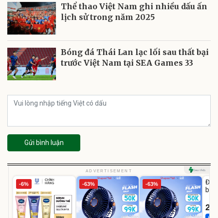
Thể thao Việt Nam ghi nhiều dấu ấn
lịch sử trong năm 2025
Bóng đá Thái Lan lạc lối sau thất bại
trước Việt Nam tại SEA Games 33
Gửi bình luận
U
ADVERTISEMENT
Đai 
-6%
-63%
-63%
bé 
1-9 
22