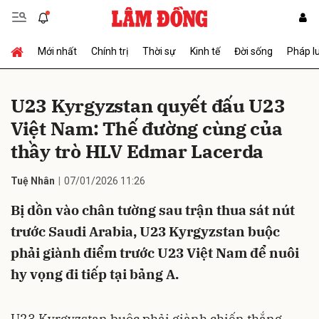
Mới nhất
Chính trị
Thời sự
Kinh tế
Đời sống
Pháp l
Gửi bình luận
U23 Kyrgyzstan quyết đấu U23
Việt Nam: Thế đường cùng của
thầy trò HLV Edmar Lacerda
Tuệ Nhân
07/01/2026 11:26
Bị dồn vào chân tường sau trận thua sát nút
Hủy
Gửi
trước Saudi Arabia, U23 Kyrgyzstan buộc
phải giành điểm trước U23 Việt Nam để nuôi
hy vọng đi tiếp tại bảng A.
U23 Kyrgyzstan buộc phải giành chiến thắng