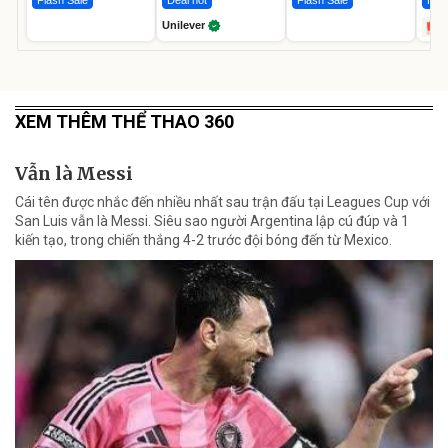
Flash Sale
Deal hot
Flash Sale
Hot 
Unilever
XEM THÊM THỂ THAO 360
Vẫn là Messi
Cái tên được nhắc đến nhiều nhất sau trận đấu tại Leagues Cup với
San Luis vẫn là Messi. Siêu sao người Argentina lập cú đúp và 1
kiến tạo, trong chiến thắng 4-2 trước đội bóng đến từ Mexico.