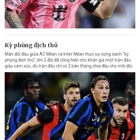
Kỳ phùng địch thủ
Màn đối đầu giữa AC Milan và Inter Milan thực sự xứng danh “kỳ
phùng địch thủ”, khi 2 đội đã cống hiến cho khán giả một trận đấu
giàu cảm xúc, dù trận đấu chỉ có 2 bàn thắng chia đều cho mỗi đội.