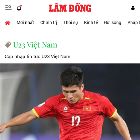
Mới nhất
Chính trị
Thời sự
Kinh tế
Đời sống
Pháp 
U23 Việt Nam
Cập nhập tin tức U23 Việt Nam