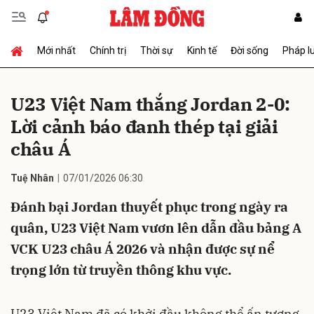
Mới nhất
Chính trị
Thời sự
Kinh tế
Đời sống
Pháp l
Gửi bình luận
U23 Việt Nam thắng Jordan 2-0:
Lời cảnh báo đanh thép tại giải
châu Á
Tuệ Nhân
07/01/2026 06:30
Đánh bại Jordan thuyết phục trong ngày ra
Hủy
Gửi
quân, U23 Việt Nam vươn lên dẫn đầu bảng A
VCK U23 châu Á 2026 và nhận được sự nể
trọng lớn từ truyền thông khu vực.
U23 Việt Nam đã có khởi đầu không thể ấn tượng