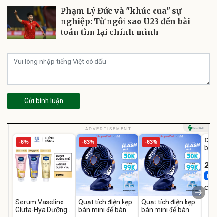
Phạm Lý Đức và "khúc cua" sự
nghiệp: Từ ngôi sao U23 đến bài
toán tìm lại chính mình
Gửi bình luận
U
ADVERTISEMENT
Đai 
-6%
-63%
-63%
bé 
1-9 
22
Hot 
Cecil
Serum Vaseline
Quạt tích điện kẹp
Quạt tích điện kẹp
Gluta-Hya Dưỡng
bàn mini để bàn
bàn mini để bàn