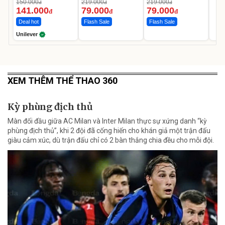
Da Sáng Mịn Sau 7
150.000
219.000
219.000
đ
đ
đ
Ngày
141.000
79.000
79.000
đ
đ
đ
Deal hot
Flash Sale
Flash Sale
Unilever
XEM THÊM THỂ THAO 360
Kỳ phùng địch thủ
Màn đối đầu giữa AC Milan và Inter Milan thực sự xứng danh “kỳ
phùng địch thủ”, khi 2 đội đã cống hiến cho khán giả một trận đấu
giàu cảm xúc, dù trận đấu chỉ có 2 bàn thắng chia đều cho mỗi đội.