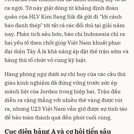
ca ngợi. Tờ này giật dòng tít khẳng định đoàn
quân của HLV Kim Sang Sik đã gửi đi "lời cảnh
báo đanh thép" tới tất cả các đối thủ tại giải năm
nay. Phân tích sâu hơn, báo chí Indonesia chỉ ra
hai yếu tố then chốt giúp Việt Nam khuất phục
đại diện Tây Á là khả năng áp đặt thế trận sớm và
hàng thủ tổ chức vô cùng kỷ luật.
Hàng phòng ngự dưới sự chỉ huy của các cầu thủ
giàu kinh nghiệm đã đứng vững trước sức ép
mãnh liệt của Jordan trong hiệp hai. Trận đấu
diễn ra căng thẳng với nhiều thẻ vàng được rút
ra, nhưng U23 Việt Nam vẫn giữ được sự tỉnh táo
để bảo toàn thành quả đến phút cuối cùng.
Cục diện bảng A và cơ hội tiến sâu