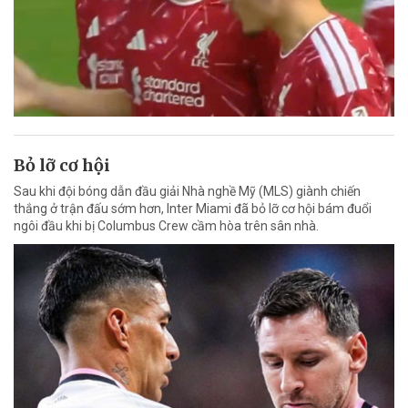
Bỏ lỡ cơ hội
Sau khi đội bóng dẫn đầu giải Nhà nghề Mỹ (MLS) giành chiến
thắng ở trận đấu sớm hơn, Inter Miami đã bỏ lỡ cơ hội bám đuổi
ngôi đầu khi bị Columbus Crew cầm hòa trên sân nhà.