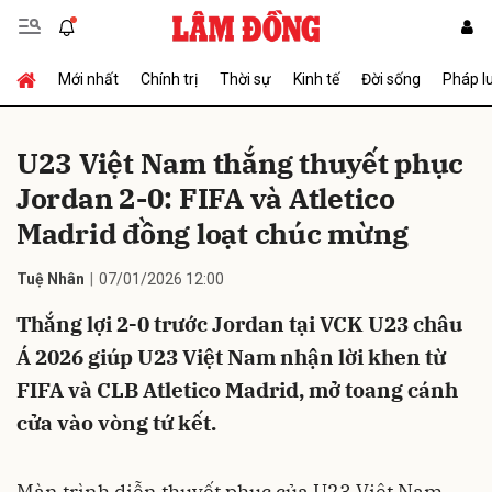
Mới nhất
Chính trị
Thời sự
Kinh tế
Đời sống
Pháp l
Gửi bình luận
U23 Việt Nam thắng thuyết phục
Jordan 2-0: FIFA và Atletico
Madrid đồng loạt chúc mừng
Tuệ Nhân
07/01/2026 12:00
Thắng lợi 2-0 trước Jordan tại VCK U23 châu
Hủy
Gửi
Á 2026 giúp U23 Việt Nam nhận lời khen từ
FIFA và CLB Atletico Madrid, mở toang cánh
cửa vào vòng tứ kết.
Màn trình diễn thuyết phục của U23 Việt Nam