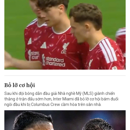
Bỏ lỡ cơ hội
Sau khi đội bóng dẫn đầu giải Nhà nghề Mỹ (MLS) giành chiến
thắng ở trận đấu sớm hơn, Inter Miami đã bỏ lỡ cơ hội bám đuổi
ngôi đầu khi bị Columbus Crew cầm hòa trên sân nhà.