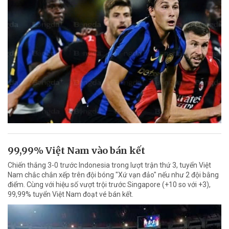
99,99% Việt Nam vào bán kết
Chiến thắng 3-0 trước Indonesia trong lượt trận thứ 3, tuyển Việt
Nam chắc chắn xếp trên đội bóng "Xứ vạn đảo" nếu như 2 đội bằng
điểm. Cùng với hiệu số vượt trội trước Singapore (+10 so với +3),
99,99% tuyển Việt Nam đoạt vé bán kết.