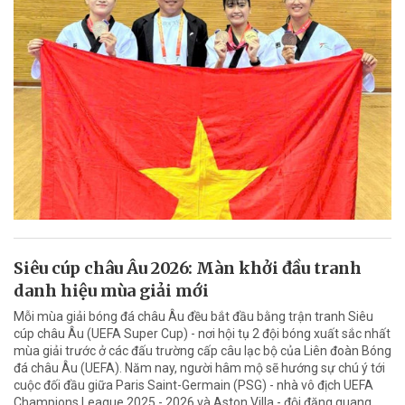
Siêu cúp châu Âu 2026: Màn khởi đầu tranh
danh hiệu mùa giải mới
Mỗi mùa giải bóng đá châu Âu đều bắt đầu bằng trận tranh Siêu
cúp châu Âu (UEFA Super Cup) - nơi hội tụ 2 đội bóng xuất sắc nhất
mùa giải trước ở các đấu trường cấp câu lạc bộ của Liên đoàn Bóng
đá châu Âu (UEFA). Năm nay, người hâm mộ sẽ hướng sự chú ý tới
cuộc đối đầu giữa Paris Saint-Germain (PSG) - nhà vô địch UEFA
Champions League 2025 - 2026 và Aston Villa - đội đăng quang