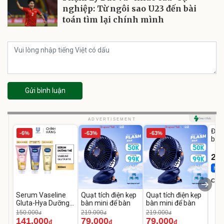
nghiệp: Từ ngôi sao U23 đến bài
toán tìm lại chính mình
Gửi bình luận
U
ADVERTISEMENT
Đai 
-6%
-63%
-63%
bé 
1-9 
22
Hot 
Cecil
Serum Vaseline
Quạt tích điện kẹp
Quạt tích điện kẹp
Gluta-Hya Dưỡng
bàn mini để bàn
bàn mini để bàn
Da Sáng Mịn Sau 7
150.000
219.000
219.000
đ
đ
đ
Ngày
141.000
79.000
79.000
đ
đ
đ