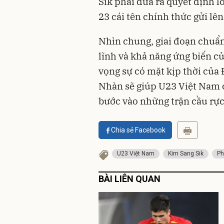
Sik phải đưa ra quyết định 
23 cái tên chính thức gửi lê
Nhìn chung, giai đoạn chuẩn
lĩnh và khả năng ứng biến 
vọng sự có mặt kịp thời của
Nhàn sẽ giúp U23 Việt Nam c
bước vào những trận cầu rực
Chia sẻ Facebook
U23 Việt Nam
Kim Sang Sik
Ph
BÀI LIÊN QUAN