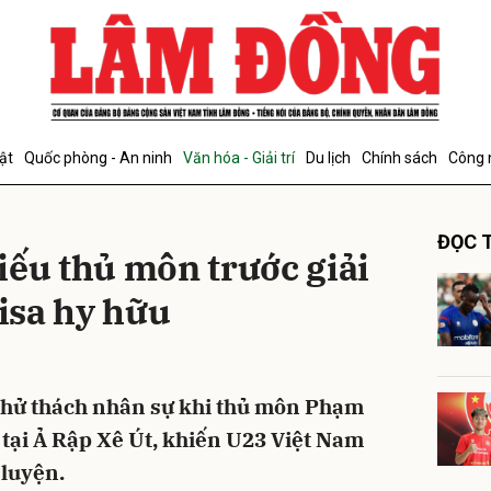
bình luận
ật
Quốc phòng - An ninh
Văn hóa - Giải trí
Du lịch
Chính sách
Công 
ĐỌC T
iếu thủ môn trước giải
visa hy hữu
Hủy
G
thử thách nhân sự khi thủ môn Phạm
 tại Ả Rập Xê Út, khiến U23 Việt Nam
 luyện.