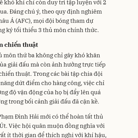
 khó khi chỉ còn duy trì tập luyện với 2
ua. Đáng chú ý, theo quy định nghiêm
hâu Á (AFC), mọi đội bóng tham dự
g ký tối thiểu 3 thủ môn chính thức.
án chiến thuật
ủ môn thứ ba không chỉ gây khó khăn
của giải đấu mà còn ảnh hưởng trực tiếp
chiến thuật. Trong các bài tập chia đội
 năng dứt điểm cho hàng công, việc chỉ
ờng độ vận động của họ bị đẩy lên quá
ơng trong bối cảnh giải đấu đã cận kề.
 Phạm Đình Hải mới có thể hoàn tất thủ
 Út. Việc hội quân muộn đồng nghĩa với
ất ít thời gian để thích nghi với khí hậu,