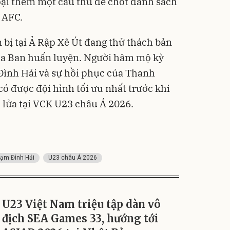
loại thêm một cầu thủ để chốt danh sách
n AFC.
 bị tại Ả Rập Xê Út đang thử thách bản
của Ban huấn luyện. Người hâm mộ kỳ
 Đình Hải và sự hồi phục của Thanh
ó được đội hình tối ưu nhất trước khi
 lửa tại VCK U23 châu Á 2026.
ạm Đình Hải
U23 châu Á 2026
U23 Việt Nam triệu tập dàn vô
địch SEA Games 33, hướng tới