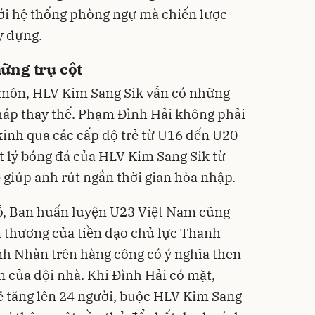
ới hệ thống phòng ngự mà chiến lược
y dựng.
hững trụ cột
ủ môn, HLV Kim Sang Sik vẫn có những
pháp thay thế. Phạm Đình Hải không phải
g kinh qua các cấp độ trẻ từ U16 đến U20
t lý bóng đá của HLV Kim Sang Sik từ
ẽ giúp anh rút ngắn thời gian hòa nhập.
gỗ, Ban huấn luyện U23 Việt Nam cũng
n thương của tiền đạo chủ lực Thanh
h Nhàn trên hàng công có ý nghĩa then
àn của đội nhà. Khi Đình Hải có mặt,
ẽ tăng lên 24 người, buộc HLV Kim Sang