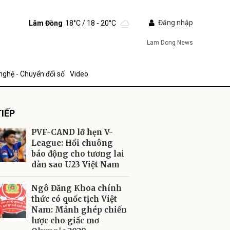
Đăng nhập
Lâm Đồng
18°C
/ 18 - 20°C
Lam Dong News
nghệ - Chuyển đổi số
Video
IẾP
PVF-CAND lỡ hẹn V-
League: Hồi chuông
báo động cho tương lai
dàn sao U23 Việt Nam
ửi
Ngô Đăng Khoa chính
thức có quốc tịch Việt
Nam: Mảnh ghép chiến
lược cho giấc mơ