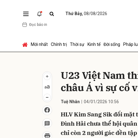
Thứ Bảy,
08/08/2026
Đọc báo in
Gửi 
Mới nhất
Chính trị
Thời sự
Kinh tế
Đời sống
Pháp lu
U23 Việt Nam th
châu Á vì sự cố 
Tuệ Nhân
04/01/2026 10:56
HLV Kim Sang Sik đối mặt 
Đình Hải chưa thể hội quân
chỉ còn 2 người gác đền tập