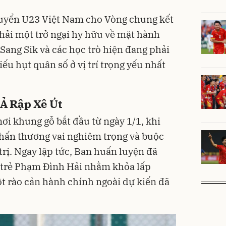
 tuyển U23 Việt Nam cho Vòng chung kết
hải một trở ngại hy hữu về mặt hành
Sang Sik và các học trò hiện đang phải
iếu hụt quân số ở vị trí trọng yếu nhất
 Ả Rập Xê Út
i khung gỗ bắt đầu từ ngày 1/1, khi
hấn thương vai nghiêm trọng và buộc
 trị. Ngay lập tức, Ban huấn luyện đã
t trẻ Phạm Đình Hải nhằm khỏa lấp
t rào cản hành chính ngoài dự kiến đã