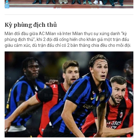
Kỳ phùng địch thủ
Màn đối đầu giữa AC Milan và Inter Milan thực sự xứng danh “kỳ
phùng địch thủ”, khi 2 đội đã cống hiến cho khán giả một trận đấu
giàu cảm xúc, dù trận đấu chỉ có 2 bàn thắng chia đều cho mỗi đội.