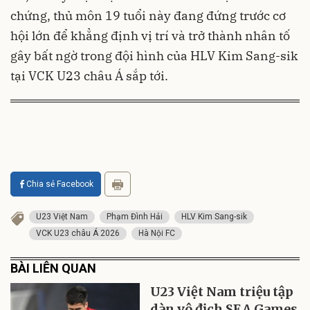
chứng, thủ môn 19 tuổi này đang đứng trước cơ
hội lớn để khẳng định vị trí và trở thành nhân tố
gây bất ngờ trong đội hình của HLV Kim Sang-sik
tại VCK U23 châu Á sắp tới.
Chia sẻ Facebook
U23 Việt Nam
Phạm Đình Hải
HLV Kim Sang-sik
VCK U23 châu Á 2026
Hà Nội FC
BÀI LIÊN QUAN
U23 Việt Nam triệu tập
dàn vô địch SEA Games