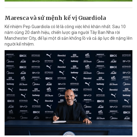
Maresca và sứ mệnh kế vị Guardiola
Kế nhiệm Pep Guardiola có lẽ là công việc khó khăn nhất. Sau 10
năm cùng 20 danh hiệu, chiến lược gia người Tây Ban Nha rời
Manchester City, để lại một di sản khổng lồ và cả áp lực đè nặng lên
người kế nhiệm.