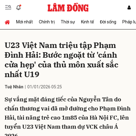
Mới nhất
Chính trị
Thời sự
Kinh tế
Đời sống
Pháp l
Gửi bình luận
U23 Việt Nam triệu tập Phạm
Đình Hải: Bước ngoặt từ 'cánh
cửa hẹp' của thủ môn xuất sắc
nhất U19
Tuệ Nhân
01/01/2026 05:25
Hủy
Gửi
Sự vắng mặt đáng tiếc của Nguyễn Tân do
chấn thương vai đã mở đường cho Phạm Đình
Hải, tài năng trẻ cao 1m85 của Hà Nội FC, lên
tuyển U23 Việt Nam tham dự VCK châu Á
2026.