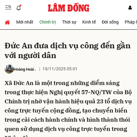
Mới nhất
Chính trị
Thời sự
Kinh tế
Đời sống
Pháp 
Gửi bình luận
Ðức An đưa dịch vụ công đến gần
với người dân
19/11/2025 05:01
Hoàng Hoài
.
Xã Đức An là một trong những điểm sáng
trong thực hiện Nghị quyết 57-NQ/TW của Bộ
Hủy
Gửi
Chính trị nhờ vận hành hiệu quả 23 tổ dịch vụ
công trực tuyến cộng đồng, tạo chuyển biến
trong cải cách hành chính và hình thành thói
quen sử dụng dịch vụ công trực tuyến trong