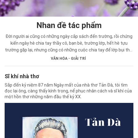
Nhan đề tác phẩm
Đời người ai cũng có những ngày cắp sách đến trường, rồi chứng
kiến ngày hè chia tay thầy cô, bạn bè, trường lớp, hết hè tựu
trường gặp lại, nhưng cũng có những cuộc chia tay để lớp bụi thời
gian phủ mờ năm tháng, khi trở về cảnh vật đã đổi thay. Lúc ấy
VĂN HÓA - GIẢI TRÍ
chắc không ít người nhớ đến bài thơ Bươm bướm ngày xưa của
Nguyễn Bính.
Sĩ khí nhà thơ
Sắp đến kỷ niệm 87 năm Ngày mất của nhà thơ Tản Đà, tôi tìm
đọc lại ông, càng thấy kính trọng, nể phục nhân cách và sĩ khí của
một hồn thơ những năm đầu thế kỷ XX.