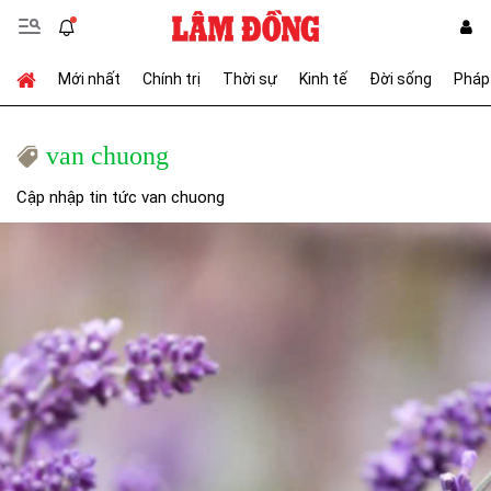
Mới nhất
Chính trị
Thời sự
Kinh tế
Đời sống
Pháp 
van chuong
Cập nhập tin tức van chuong