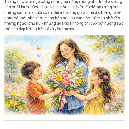
Tháng tư chạm ngõ bằng những tia nắng mỏng như tơ. Gió không
còn buốt lạnh, cũng chưa kịp oi nồng, chỉ vừa đủ để làm rung rinh
những cánh hoa cuối xuân. Giữa khoảng giao mùa ấy, tháng tư về
như một nốt nhạc êm trong bản hòa ca của năm, làm ta nhớ đến
những người phụ nữ - những đóa hoa không chỉ đẹp bởi hương sắc
mà còn đẹp bởi sự bền bỉ và yêu thương.