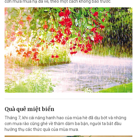
cơn mưa mùa hạ đã về, theo một cách không báo trước.
Quà quê miệt biển
Tháng 7, khi cái nắng hanh hao của mùa hè đã dịu bớt và những
cơn mưa rào cũng ghé về thăm dăm ba bận, người ta bắt đầu
hưởng thụ các thức quà của mùa mưa.