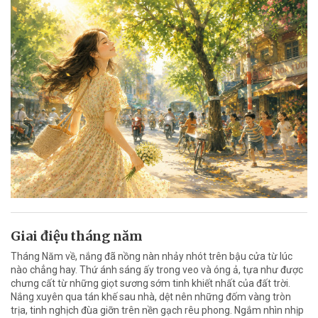
Giai điệu tháng năm
Tháng Năm về, nắng đã nồng nàn nhảy nhót trên bậu cửa từ lúc
nào chẳng hay. Thứ ánh sáng ấy trong veo và óng ả, tựa như được
chưng cất từ những giọt sương sớm tinh khiết nhất của đất trời.
Nắng xuyên qua tán khế sau nhà, dệt nên những đốm vàng tròn
trịa, tinh nghịch đùa giỡn trên nền gạch rêu phong. Ngắm nhìn nhịp