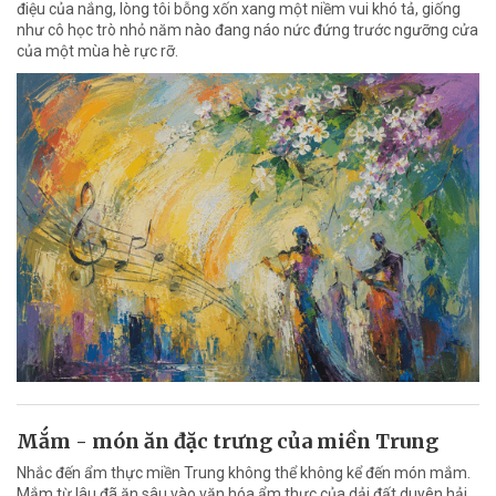
điệu của nắng, lòng tôi bỗng xốn xang một niềm vui khó tả, giống
như cô học trò nhỏ năm nào đang náo nức đứng trước ngưỡng cửa
của một mùa hè rực rỡ.
Mắm - món ăn đặc trưng của miền Trung
Nhắc đến ẩm thực miền Trung không thể không kể đến món mắm.
Mắm từ lâu đã ăn sâu vào văn hóa ẩm thực của dải đất duyên hải