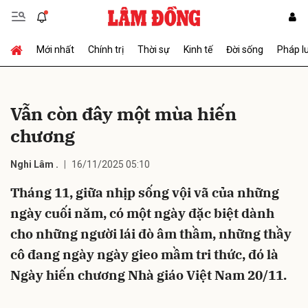
Mới nhất
Chính trị
Thời sự
Kinh tế
Đời sống
Pháp l
Gửi bình luận
Vẫn còn đây một mùa hiến
chương
Nghi Lâm .
16/11/2025 05:10
Tháng 11, giữa nhịp sống vội vã của những
Hủy
Gửi
ngày cuối năm, có một ngày đặc biệt dành
cho những người lái đò âm thầm, những thầy
cô đang ngày ngày gieo mầm tri thức, đó là
Ngày hiến chương Nhà giáo Việt Nam 20/11.