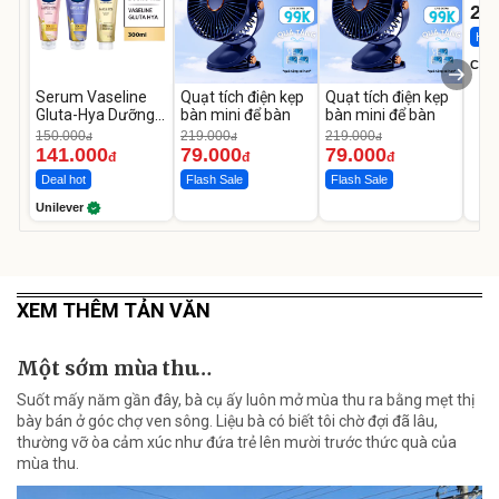
22
Hot 
Cecil
Serum Vaseline
Quạt tích điện kẹp
Quạt tích điện kẹp
Gluta-Hya Dưỡng
bàn mini để bàn
bàn mini để bàn
Da Sáng Mịn Sau 7
150.000
219.000
219.000
đ
đ
đ
Ngày
141.000
79.000
79.000
đ
đ
đ
Deal hot
Flash Sale
Flash Sale
Unilever
XEM THÊM TẢN VĂN
Một sớm mùa thu…
Suốt mấy năm gần đây, bà cụ ấy luôn mở mùa thu ra bằng mẹt thị
bày bán ở góc chợ ven sông. Liệu bà có biết tôi chờ đợi đã lâu,
thường vỡ òa cảm xúc như đứa trẻ lên mười trước thức quà của
mùa thu.