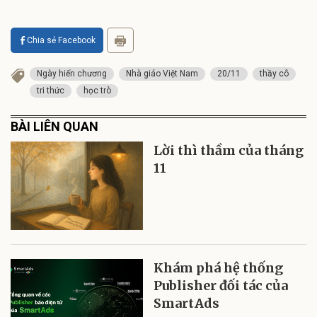
Chia sẻ Facebook
Ngày hiến chương
Nhà giáo Việt Nam
20/11
thầy cô
tri thức
học trò
BÀI LIÊN QUAN
Lời thì thầm của tháng
11
Khám phá hệ thống
Publisher đối tác của
SmartAds