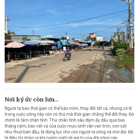
Nơi ký ức còn lưu…
Người ta bảo thời gian có thể bào mòn, thay đổi tất cả, nhưng có lẽ
trong cuộc sống này còn có thứ mà thời gian chẳng thể đổi thay. Đó
chính là tấm chân tình. Thứ chân tình sâu đậm ấy dẫu qua bao
tháng năm, bao vất vả của cuộc mưu sinh vẫn vẹn tròn, son sắt
như thuở ban đầu, là động lực cho con người ta sống và chờ đợi. Đó
là điều tôi nhận ra khi ngẫm nghĩ về giá trị của đời sống này.