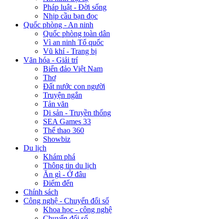
Pháp luật - Đời sống
Nhịp cầu bạn đọc
Quốc phòng - An ninh
Quốc phòng toàn dân
Vì an ninh Tổ quốc
Vũ khí - Trang bị
Văn hóa - Giải trí
Biển đảo Việt Nam
Thơ
Đất nước con người
Truyện ngắn
Tản văn
Di sản - Truyền thống
SEA Games 33
Thể thao 360
Showbiz
Du lịch
Khám phá
Thông tin du lịch
Ăn gì - Ở đâu
Điểm đến
Chính sách
Công nghệ - Chuyển đổi số
Khoa học - công nghệ
Chuyển đổi số