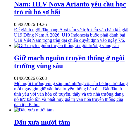
Nam: HLV Nova Arianto yêu cầu học
trò rũ bỏ sợ hãi
05/06/2026 19:26
Để giành ngôi đầu bảng A và tấm vé trực tiếp vào bán kết giải
U19 Đông Nam Á 2026, U19 Indonesia buộc phải đánh bại
U19 Việt Nam trong trận đại chiến quyết định vào ngày 7/6.
Giữ mạch nguồn truyền thống ở ngôi
trường vùng sâu
01/06/2026 05:08
Một ngôi trường vùng sâu, nơi những cô, cậu bé học trò đang
mỗi ngày gìn giữ văn hóa truyền thống bản địa. Bắt đầu từ
tình yêu với văn hóa cổ truyền, thầy và trò nhà trường đang
nỗ lực bảo tồn và phát huy giá trị văn hóa truyền thống của
dân tộc K’ho.
Dấu xưa mười tám