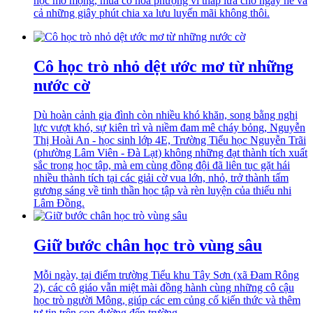
học mơ mộng, mùa có hoa phượng vĩ thắp lửa cho ngày hè và
cả những giây phút chia xa lưu luyến mãi không thôi.
Cô học trò nhỏ dệt ước mơ từ những
nước cờ
Dù hoàn cảnh gia đình còn nhiều khó khăn, song bằng nghị
lực vượt khó, sự kiên trì và niềm đam mê cháy bỏng, Nguyễn
Thị Hoài An - học sinh lớp 4E, Trường Tiểu học Nguyễn Trãi
(phường Lâm Viên - Đà Lạt) không những đạt thành tích xuất
sắc trong học tập, mà em cùng đồng đội đã liên tục gặt hái
nhiều thành tích tại các giải cờ vua lớn, nhỏ, trở thành tấm
gương sáng về tinh thần học tập và rèn luyện của thiếu nhi
Lâm Đồng.
Giữ bước chân học trò vùng sâu
Mỗi ngày, tại điểm trường Tiểu khu Tây Sơn (xã Đam Rông
2), các cô giáo vẫn miệt mài đồng hành cùng những cô cậu
học trò người Mông, giúp các em củng cố kiến thức và thêm
tự tin trên con đường đến trường.