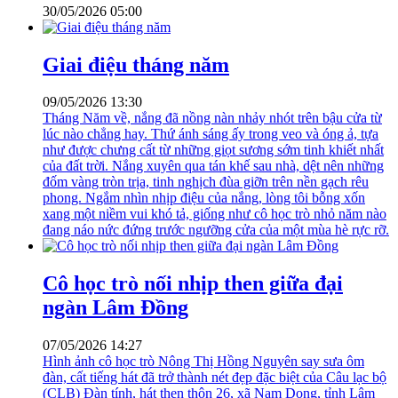
30/05/2026 05:00
Giai điệu tháng năm
09/05/2026 13:30
Tháng Năm về, nắng đã nồng nàn nhảy nhót trên bậu cửa từ
lúc nào chẳng hay. Thứ ánh sáng ấy trong veo và óng ả, tựa
như được chưng cất từ những giọt sương sớm tinh khiết nhất
của đất trời. Nắng xuyên qua tán khế sau nhà, dệt nên những
đốm vàng tròn trịa, tinh nghịch đùa giỡn trên nền gạch rêu
phong. Ngắm nhìn nhịp điệu của nắng, lòng tôi bỗng xốn
xang một niềm vui khó tả, giống như cô học trò nhỏ năm nào
đang náo nức đứng trước ngưỡng cửa của một mùa hè rực rỡ.
Cô học trò nối nhịp then giữa đại
ngàn Lâm Đồng
07/05/2026 14:27
Hình ảnh cô học trò Nông Thị Hồng Nguyên say sưa ôm
đàn, cất tiếng hát đã trở thành nét đẹp đặc biệt của Câu lạc bộ
(CLB) Đàn tính, hát then thôn 26, xã Nam Dong, tỉnh Lâm