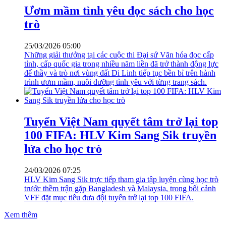
Ươm mầm tình yêu đọc sách cho học
trò
25/03/2026 05:00
Những giải thưởng tại các cuộc thi Đại sứ Văn hóa đọc cấp
tỉnh, cấp quốc gia trong nhiều năm liền đã trở thành động lực
để thầy và trò nơi vùng đất Di Linh tiếp tục bền bỉ trên hành
trình ươm mầm, nuôi dưỡng tình yêu với từng trang sách.
Tuyển Việt Nam quyết tâm trở lại top
100 FIFA: HLV Kim Sang Sik truyền
lửa cho học trò
24/03/2026 07:25
HLV Kim Sang Sik trực tiếp tham gia tập luyện cùng học trò
trước thềm trận gặp Bangladesh và Malaysia, trong bối cảnh
VFF đặt mục tiêu đưa đội tuyển trở lại top 100 FIFA.
Xem thêm