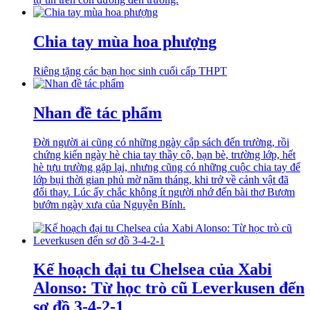
Chia tay mùa hoa phượng
Riêng tặng các bạn học sinh cuối cấp THPT
Nhan đề tác phẩm
Đời người ai cũng có những ngày cắp sách đến trường, rồi
chứng kiến ngày hè chia tay thầy cô, bạn bè, trường lớp, hết
hè tựu trường gặp lại, nhưng cũng có những cuộc chia tay để
lớp bụi thời gian phủ mờ năm tháng, khi trở về cảnh vật đã
đổi thay. Lúc ấy chắc không ít người nhớ đến bài thơ Bươm
bướm ngày xưa của Nguyễn Bính.
Kế hoạch đại tu Chelsea của Xabi
Alonso: Từ học trò cũ Leverkusen đến
sơ đồ 3-4-2-1