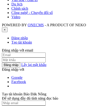
Du lịch
Chính sách
Công nghệ - Chuyển đổi số
Video
POWERED BY
ONE
CMS
- A PRODUCT OF
NEKO
×
Đăng nhập
Tạo tài khoản
Đăng nhập với email
Lấy lại mật khẩu
Đăng nhập
Đăng nhập với
Google
Facebook
Tạo tài khoản Báo Đăk Nông
Để sử dụng đầy đủ tính năng đọc báo