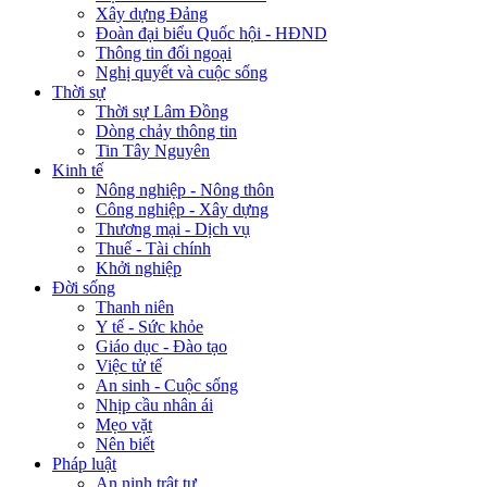
Xây dựng Đảng
Đoàn đại biểu Quốc hội - HĐND
Thông tin đối ngoại
Nghị quyết và cuộc sống
Thời sự
Thời sự Lâm Đồng
Dòng chảy thông tin
Tin Tây Nguyên
Kinh tế
Nông nghiệp - Nông thôn
Công nghiệp - Xây dựng
Thương mại - Dịch vụ
Thuế - Tài chính
Khởi nghiệp
Đời sống
Thanh niên
Y tế - Sức khỏe
Giáo dục - Đào tạo
Việc tử tế
An sinh - Cuộc sống
Nhịp cầu nhân ái
Mẹo vặt
Nên biết
Pháp luật
An ninh trật tự