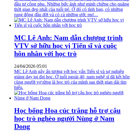
đầu tư công phu. Những bức ảnh như minh chứng cho quãng
thời gian đẹp nhất của tuổi trẻ. Ở đó có tình bạn, có những
rung động đầu đời và có cả những ước mơ…
MC Lê Anh: Nam dẫn chương trình
VTV sở hữu học vị Tiến sĩ và cuộc
hôn nhân với học trò
24/04/2026 05:01
MC Lê Anh gây ấn tượng với học vấn Tiến sĩ và sự nghiệp
giảng dạy tại đại học. Ở tuổi ngoài 40, nam nghệ sĩ đã kết hôn
cùng người vợ từng là học trò của mình sau thời gian dài tìm
hiểu.
Học bổng Hoa cúc trắng hỗ trợ cậu
học trò nghèo người Nùng ở Nam
Dong