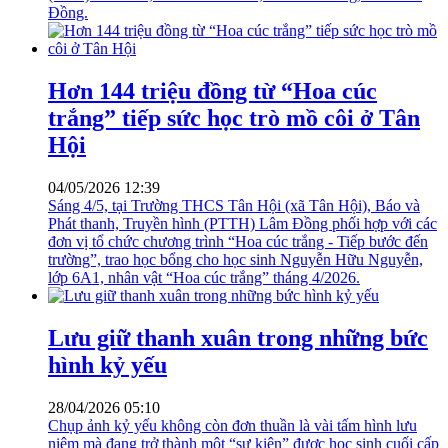
Đồng.
Hơn 144 triệu đồng từ “Hoa cúc
trắng” tiếp sức học trò mồ côi ở Tân
Hội
04/05/2026 12:39
Sáng 4/5, tại Trường THCS Tân Hội (xã Tân Hội), Báo và
Phát thanh, Truyền hình (PTTH) Lâm Đồng phối hợp với các
đơn vị tổ chức chương trình “Hoa cúc trắng - Tiếp bước đến
trường”, trao học bổng cho học sinh Nguyễn Hữu Nguyễn,
lớp 6A1, nhân vật “Hoa cúc trắng” tháng 4/2026.
Lưu giữ thanh xuân trong những bức
hình kỷ yếu
28/04/2026 05:10
Chụp ảnh kỷ yếu không còn đơn thuần là vài tấm hình lưu
niệm mà đang trở thành một “sự kiện” được học sinh cuối cấp