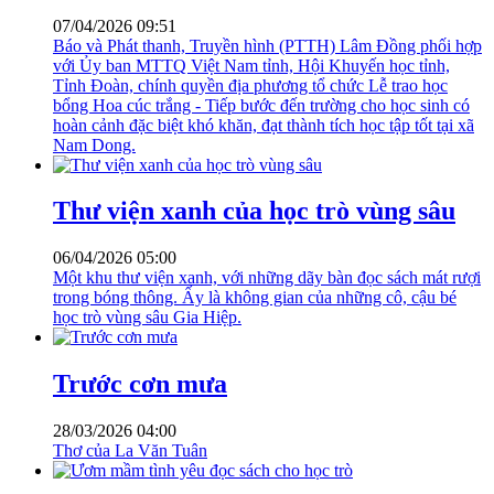
07/04/2026 09:51
Báo và Phát thanh, Truyền hình (PTTH) Lâm Đồng phối hợp
với Ủy ban MTTQ Việt Nam tỉnh, Hội Khuyến học tỉnh,
Tỉnh Đoàn, chính quyền địa phương tổ chức Lễ trao học
bổng Hoa cúc trắng - Tiếp bước đến trường cho học sinh có
hoàn cảnh đặc biệt khó khăn, đạt thành tích học tập tốt tại xã
Nam Dong.
Thư viện xanh của học trò vùng sâu
06/04/2026 05:00
Một khu thư viện xanh, với những dãy bàn đọc sách mát rượi
trong bóng thông. Ấy là không gian của những cô, cậu bé
học trò vùng sâu Gia Hiệp.
Trước cơn mưa
28/03/2026 04:00
Thơ của La Văn Tuân