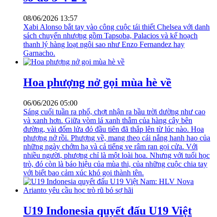
08/06/2026 13:57
Xabi Alonso bắt tay vào công cuộc tái thiết Chelsea với danh
sách chuyển nhượng gồm Tapsoba, Palacios và kế hoạch
thanh lý hàng loạt ngôi sao như Enzo Fernandez hay
Garnacho.
Hoa phượng nở gọi mùa hè về
06/06/2026 05:00
Sáng cuối tuần ra phố, chợt nhận ra bầu trời dường như cao
và xanh hơn. Giữa vòm lá xanh thẫm của hàng cây bên
đường, vài đốm lửa đỏ đầu tiên đã thắp lên từ lúc nào. Hoa
phượng nở rồi. Phượng về, mang theo cái nắng hanh hao của
những ngày chớm hạ và cả tiếng ve râm ran gọi cửa. Với
nhiều người, phượng chỉ là một loài hoa. Nhưng với tuổi học
trò, đó còn là báo hiệu của mùa thi, của những cuộc chia tay
với biết bao cảm xúc khó gọi thành tên.
U19 Indonesia quyết đấu U19 Việt