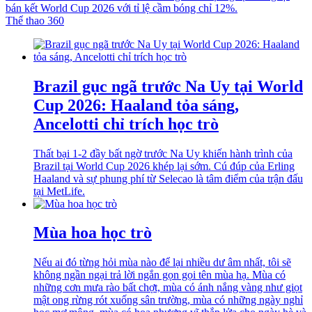
bán kết World Cup 2026 với tỉ lệ cầm bóng chỉ 12%.
Thể thao 360
Brazil gục ngã trước Na Uy tại World
Cup 2026: Haaland tỏa sáng,
Ancelotti chỉ trích học trò
Thất bại 1-2 đầy bất ngờ trước Na Uy khiến hành trình của
Brazil tại World Cup 2026 khép lại sớm. Cú đúp của Erling
Haaland và sự phung phí từ Selecao là tâm điểm của trận đấu
tại MetLife.
Mùa hoa học trò
Nếu ai đó từng hỏi mùa nào để lại nhiều dư âm nhất, tôi sẽ
không ngần ngại trả lời ngắn gọn gọi tên mùa hạ. Mùa có
những cơn mưa rào bất chợt, mùa có ánh nắng vàng như giọt
mật ong rừng rót xuống sân trường, mùa có những ngày nghỉ