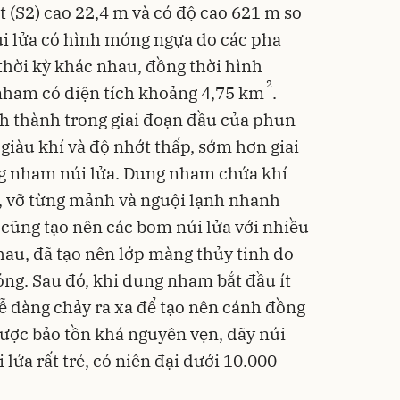
 (S2) cao 22,4 m và có độ cao 621 m so
Flash
i lửa có hình móng ngựa do các pha
hời kỳ khác nhau, đồng thời hình
2
ham có diện tích khoảng 4,75 km
.
h thành trong giai đoạn đầu của phun
giàu khí và độ nhớt thấp, sớm hơn giai
g nham núi lửa. Dung nham chứa khí
Phấn
Filte
, vỡ từng mảnh và nguội lạnh nhanh
Kiềm
mịn
449
cũng tạo nên các bom núi lửa với nhiều
Deal 
hau, đã tạo nên lớp màng thủy tinh do
TIRTI
ng. Sau đó, khi dung nham bắt đầu ít
dễ dàng chảy ra xa để tạo nên cánh đồng
ược bảo tồn khá nguyên vẹn, dãy núi
lửa rất trẻ, có niên đại dưới 10.000