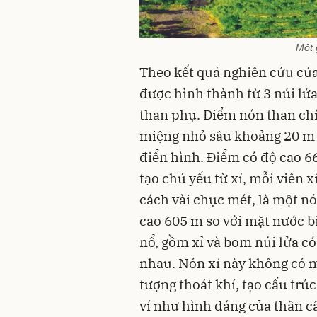
Một 
Theo kết quả nghiên cứu của
được hình thành từ 3 núi lử
than phụ. Điểm nón than ch
miệng nhỏ sâu khoảng 20 m t
điển hình. Điểm có độ cao 6
tạo chủ yếu từ xỉ, mỗi viên 
cách vài chục mét, là một nó
cao 605 m so với mặt nước b
nổ, gồm xỉ và bom núi lửa c
nhau. Nón xỉ này không có mi
tượng thoát khí, tạo cấu trú
ví như hình dáng của thân c