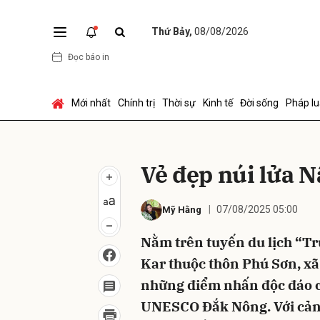
Thứ Bảy,
08/08/2026
Đọc báo in
Gửi 
Mới nhất
Chính trị
Thời sự
Kinh tế
Đời sống
Pháp lu
Vẻ đẹp núi lửa 
07/08/2025 05:00
Mỹ Hằng
Nằm trên tuyến du lịch “Tr
Kar thuộc thôn Phú Sơn, x
những điểm nhấn độc đáo c
UNESCO Đắk Nông. Với cảnh