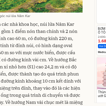
góc núi lửa Nâm Kar
 các nhà khoa học, núi lửa Nâm Kar
Unm
BƠM 
-37%
a gồm 1 điểm nón than chính và 2 nón
Ô TÔ
Medi
2.690
ính cao 60 m, có đường kính 220 m,
12.0
1.6
ính từ đỉnh núi, có hình dạng oval
Hot D
60 m so với mực nước biển, được cấu
Medic
xỉ có đường kính vài cm. Về hướng Bắc
n xỉ nhỏ hơn (S1) cao 24,2 m và có độ
iển, được thành tạo do quá trình phun
ó đường kính khoảng 10 cm kết dính với
ệng trên đỉnh, thay vào đó là các hiện
Thùn
c ống trong quá trình di chuyển và được
ướt 
cồn 
ây. Về hướng Nam vài chục mét là miệng
para
158