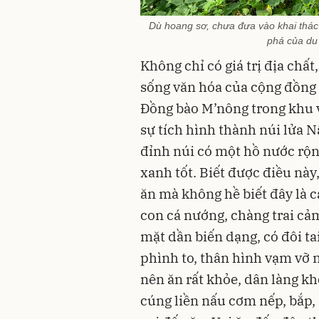
Dù hoang sơ, chưa đưa vào khai thác 
phá của du
Không chỉ có giá trị địa chất
sống văn hóa của cộng đồng 
Đồng bào M’nông trong khu v
sự tích hình thành núi lửa N
đỉnh núi có một hồ nước rộn
xanh tốt. Biết được điều này
ăn mà không hề biết đây là c
con cá nướng, chàng trai cả
mặt dần biến dạng, có đôi tai
phình to, thân hình vạm vỡ n
nên ăn rất khỏe, dân làng kh
cúng liền nấu cơm nếp, bắp, đ