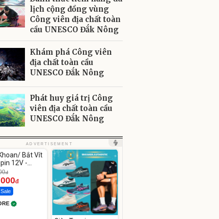
lịch cộng đồng vùng
Công viên địa chất toàn
cầu UNESCO Đắk Nông
Khám phá Công viên
địa chất toàn cầu
UNESCO Đắk Nông
Phát huy giá trị Công
viên địa chất toàn cầu
UNESCO Đắk Nông
ute
ADVERTISEMENT
hoan/ Bắt Vít
pin 12V -
12
00
đ
.000
đ
 Sale
ORE