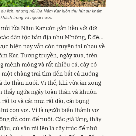
du lịch, nhưng núi lửa Nâm Kar luôn thu hút sự khám
 khách trong và ngoài nước
, núi lửa Nâm Kar còn gắn liền với đời
các dân tộc bản địa như M’nông, Ê đê...
ực hiện nay vẫn còn truyền tai nhau về
âm Kar. Tương truyền, ngày xưa, trên
g mênh mông và rất nhiều cá, cây cỏ
, một chàng trai tìm đến bắt cá nướng
á do thần nuôi. Vì thế, khi vừa ăn xong
m thấy ngứa ngáy toàn thân và khuôn
 rất to và cái mũi rất dài, cái bụng
hư con voi. Vì là người biến thành voi
ông đủ cơm để nuôi. Các già làng, thầy
ậu, củ sắn rải lên lá cây trúc để nhử