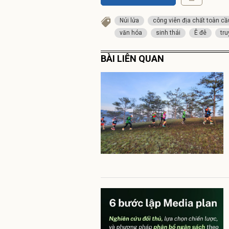
Núi lửa
công viên địa chất toàn cầ
văn hóa
sinh thái
Ê đê
tru
BÀI LIÊN QUAN