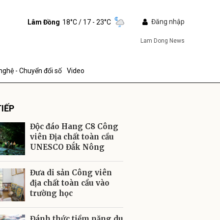
Đăng nhập
Lâm Đồng
18°C
/ 17 - 23°C
Lam Dong News
nghệ - Chuyển đổi số
Video
IẾP
Độc đáo Hang C8 Công
viên Địa chất toàn cầu
UNESCO Đắk Nông
ửi
Đưa di sản Công viên
địa chất toàn cầu vào
trường học
Đánh thức tiềm năng du