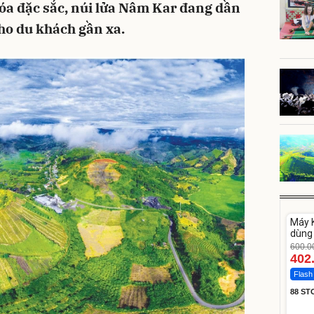
n hóa đặc sắc, núi lửa Nâm Kar đang dần
cho du khách gần xa.
Unm
Máy K
-33%
dùng 
DV33
600.0
402
Flash
88 ST