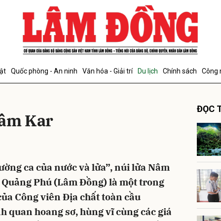
bình luận
ật
Quốc phòng - An ninh
Văn hóa - Giải trí
Du lịch
Chính sách
Công 
ĐỌC T
Nâm Kar
Hủy
G
ường ca của nước và lửa”, núi lửa Nâm
ã Quảng Phú (Lâm Đồng) là một trong
ủa Công viên Địa chất toàn cầu
 quan hoang sơ, hùng vĩ cùng các giá