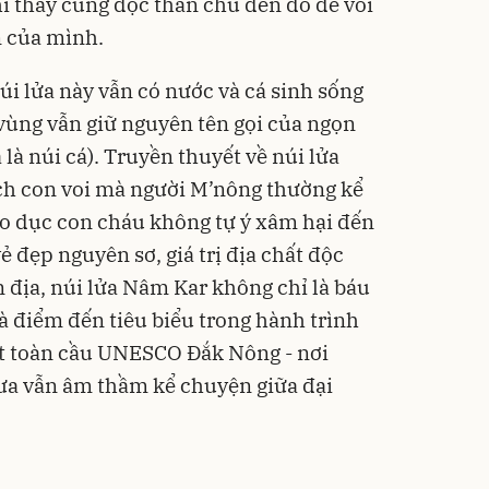
hì thầy cúng đọc thần chú đến đó để voi
n của mình.
úi lửa này vẫn có nước và cá sinh sống
 vùng vẫn giữ nguyên tên gọi của ngọn
là núi cá). Truyền thuyết về núi lửa
ch con voi mà người M’nông thường kể
iáo dục con cháu không tự ý xâm hại đến
ẻ đẹp nguyên sơ, giá trị địa chất độc
 địa, núi lửa Nâm Kar không chỉ là báu
à điểm đến tiêu biểu trong hành trình
t toàn cầu UNESCO Đắk Nông - nơi
ưa vẫn âm thầm kể chuyện giữa đại