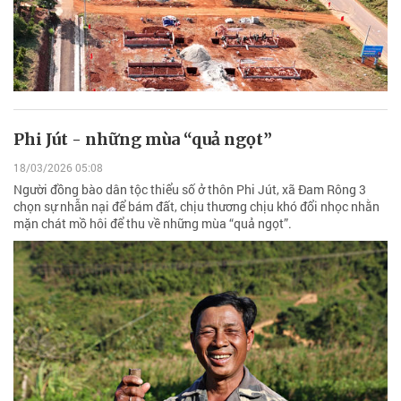
Phi Jút - những mùa “quả ngọt”
18/03/2026 05:08
Người đồng bào dân tộc thiểu số ở thôn Phi Jút, xã Đam Rông 3
chọn sự nhẫn nại để bám đất, chịu thương chịu khó đổi nhọc nhằn
mặn chát mồ hôi để thu về những mùa “quả ngọt”.