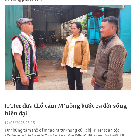
H’Her đưa thổ cẩm M’nông bước ra đời sống
hiện đại
12/05/2026 05:35
Từ những tấm thổ cẩm tạo ra từ khung cửi, chị H’Her (dân tộc
M’nông), xã biên giới Thuận An (Lâm Đồng) đã khéo léo thiết kế,