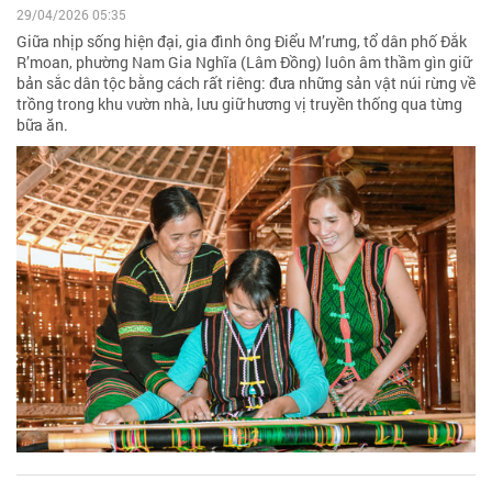
29/04/2026 05:35
Giữa nhịp sống hiện đại, gia đình ông Điểu M’rưng, tổ dân phố Đắk
R’moan, phường Nam Gia Nghĩa (Lâm Đồng) luôn âm thầm gìn giữ
bản sắc dân tộc bằng cách rất riêng: đưa những sản vật núi rừng về
trồng trong khu vườn nhà, lưu giữ hương vị truyền thống qua từng
bữa ăn.