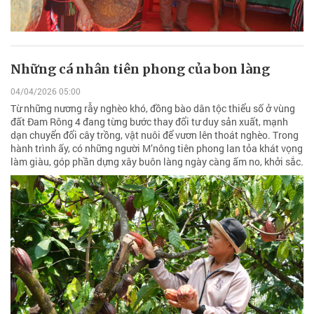
Những cá nhân tiên phong của bon làng
04/04/2026 05:00
Từ những nương rẫy nghèo khó, đồng bào dân tộc thiểu số ở vùng
đất Đam Rông 4 đang từng bước thay đổi tư duy sản xuất, mạnh
dạn chuyển đổi cây trồng, vật nuôi để vươn lên thoát nghèo. Trong
hành trình ấy, có những người M’nông tiên phong lan tỏa khát vọng
làm giàu, góp phần dựng xây buôn làng ngày càng ấm no, khởi sắc.