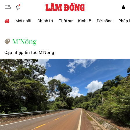
Mới nhất
Chính trị
Thời sự
Kinh tế
Đời sống
Pháp 
M’Nông
Cập nhập tin tức M’Nông