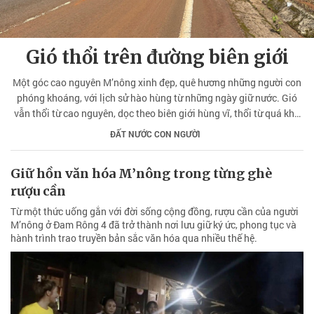
Gió thổi trên đường biên giới
Một góc cao nguyên M’nông xinh đẹp, quê hương những người con
phóng khoáng, với lịch sử hào hùng từ những ngày giữ nước. Gió
vẫn thổi từ cao nguyên, dọc theo biên giới hùng vĩ, thổi từ quá khứ
tới hôm nay và cả mai sau.
ĐẤT NƯỚC CON NGƯỜI
Giữ hồn văn hóa M’nông trong từng ghè
rượu cần
Từ một thức uống gắn với đời sống cộng đồng, rượu cần của người
M’nông ở Đam Rông 4 đã trở thành nơi lưu giữ ký ức, phong tục và
hành trình trao truyền bản sắc văn hóa qua nhiều thế hệ.