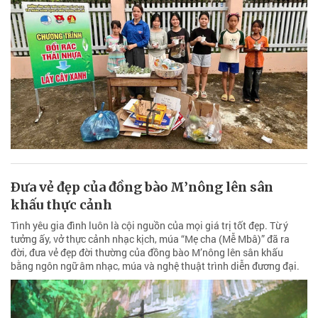
Ðưa vẻ đẹp của đồng bào M’nông lên sân
khấu thực cảnh
Tình yêu gia đình luôn là cội nguồn của mọi giá trị tốt đẹp. Từ ý
tưởng ấy, vở thực cảnh nhạc kịch, múa “Mẹ cha (Mễ Mbâ)” đã ra
đời, đưa vẻ đẹp đời thường của đồng bào M’nông lên sân khấu
bằng ngôn ngữ âm nhạc, múa và nghệ thuật trình diễn đương đại.