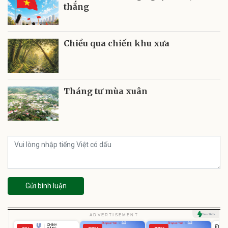
thắng
Chiều qua chiến khu xưa
Tháng tư mùa xuân
Gửi bình luận
U
ADVERTISEMENT
Đai 