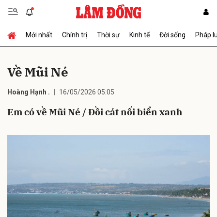
Mới nhất
Chính trị
Thời sự
Kinh tế
Đời sống
Pháp l
Gửi bình luận
Về Mũi Né
Hoàng Hạnh .
16/05/2026 05:05
Em có về Mũi Né / Đồi cát nối biển xanh
Hủy
Gửi