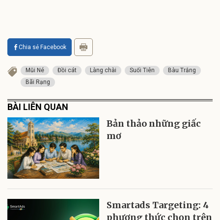
Chia sẻ Facebook
Mũi Né
Đồi cát
Làng chài
Suối Tiên
Bàu Trắng
Bãi Rạng
BÀI LIÊN QUAN
Bản thảo những giấc
mơ
Smartads Targeting: 4
phương thức chọn trên