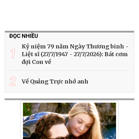
ĐỌC NHIỀU
Kỷ niệm 79 năm Ngày Thương binh -
1
Liệt sĩ (27/7/1947 - 27/7/2026): Bát cơm
đợi Con về
2
Về Quảng Trực nhớ anh