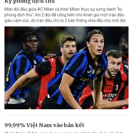
Kỳ phùng địch thủ
Màn đối đầu giữa AC Milan và Inter Milan thực sự xứng danh “kỳ
phùng địch thủ”, khi 2 đội đã cống hiến cho khán giả một trận đấu
giàu cảm xúc, dù trận đấu chỉ có 2 bàn thắng chia đều cho mỗi đội.
99,99% Việt Nam vào bán kết