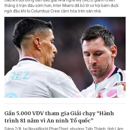
Sau khi đội bóng dẫn đầu giải Nhà nghề Mỹ (MLS) giành chiến
thắng ở trận đấu sớm hơn, Inter Miami đã bỏ lỡ cơ hội bám đuổi
ngôi đầu khi bị Columbus Crew cầm hòa trên sân nhà.
Gần 5.000 VĐV tham gia Giải chạy “Hành
trình 81 năm vì An ninh Tổ quốc”
Sáng 2/8, tại NovaWorld PhanThiet, phường Tiến Thành, tỉnh Lâm