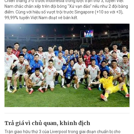
Chiến thắng 3-0 trước Indonesia trong lượt trận thứ 3, tuyển Việt
Nam chắc chắn xếp trên đội bóng "Xứ vạn đảo" nếu như 2 đội bằng
điểm. Cùng với hiệu số vượt trội trước Singapore (+10 so với +3),
99,99% tuyển Việt Nam đoạt vé bán kết.
Trả giá vì chủ quan, khinh địch
Trận giao hữu thứ 3 của Liverpool trong giai đoạn chuẩn bị cho