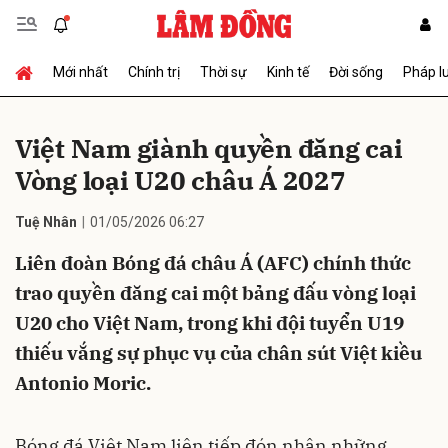
Mới nhất
Chính trị
Thời sự
Kinh tế
Đời sống
Pháp l
Gửi bình luận
Việt Nam giành quyền đăng cai
Vòng loại U20 châu Á 2027
Tuệ Nhân
01/05/2026 06:27
Liên đoàn Bóng đá châu Á (AFC) chính thức
trao quyền đăng cai một bảng đấu vòng loại
Hủy
Gửi
U20 cho Việt Nam, trong khi đội tuyển U19
thiếu vắng sự phục vụ của chân sút Việt kiều
Antonio Moric.
Bóng đá Việt Nam liên tiếp đón nhận những