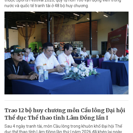
thuộc Sports Festival 2026, quy tụ hơn 100 vận động viên trong
nước và quốc tế tranh tài ở 48 bộ huy chương.
Trao 12 bộ huy chương môn Cầu lông Đại hội
Thể dục Thể thao tỉnh Lâm Đồng lần I
Sau 4 ngày tranh tài, môn Cầu lông trong khuôn khổ Đại hội Thể
dục thể thao tỉnh Lâm Đồng lần thứ I năm 2026 đã khép lại ngày