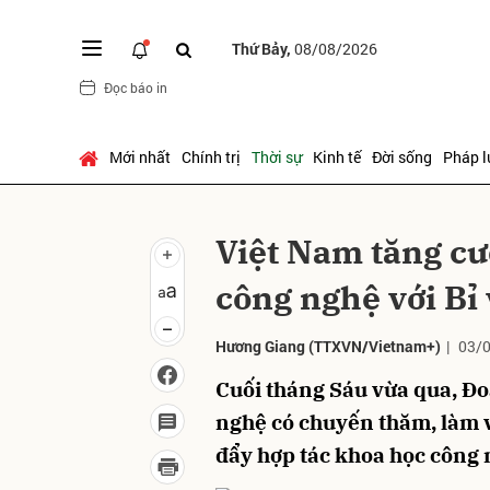
Thứ Bảy,
08/08/2026
Đọc báo in
Gửi 
Mới nhất
Chính trị
Thời sự
Kinh tế
Đời sống
Pháp l
Việt Nam tăng cư
công nghệ với B
Hương Giang
(TTXVN/Vietnam+)
|
03/0
Cuối tháng Sáu vừa qua, Đ
nghệ có chuyến thăm, làm 
đẩy hợp tác khoa học công 