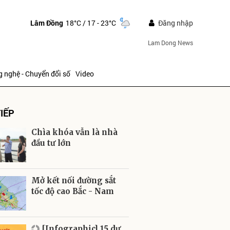
Lâm Đồng
18°C
/ 17 - 23°C
Đăng nhập
Lam Dong News
 nghệ - Chuyển đổi số
Video
IẾP
Chìa khóa vẫn là nhà
đầu tư lớn
ửi
Mở kết nối đường sắt
tốc độ cao Bắc - Nam
[Infographic] 15 dự