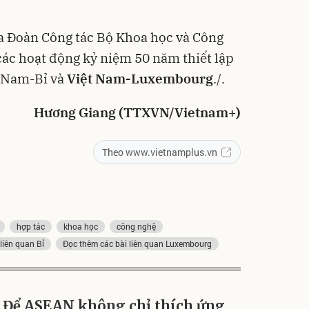
a Đoàn Công tác Bộ Khoa học và Công
ác hoạt động kỷ niệm 50 năm thiết lập
t Nam-Bỉ và
Việt Nam-Luxembourg
./.
Hương Giang (TTXVN/Vietnam+)
Theo www.vietnamplus.vn
hợp tác
khoa học
công nghệ
liên quan Bỉ
Đọc thêm các bài liên quan Luxembourg
Để ASEAN không chỉ thích ứng