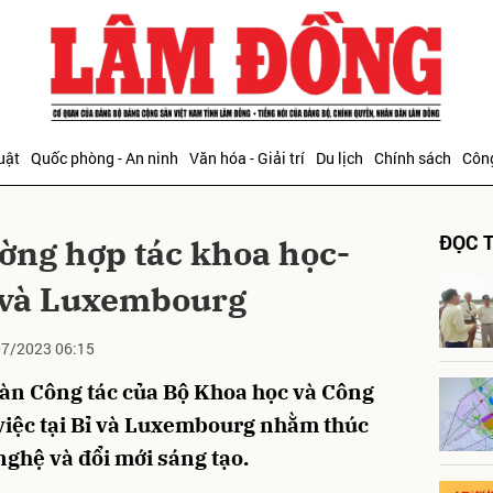
bình luận
uật
Quốc phòng - An ninh
Văn hóa - Giải trí
Du lịch
Chính sách
Công
ĐỌC T
ờng hợp tác khoa học-
ỉ và Luxembourg
7/2023 06:15
Hủy
G
oàn Công tác của Bộ Khoa học và Công
việc tại Bỉ và Luxembourg nhằm thúc
nghệ và đổi mới sáng tạo.