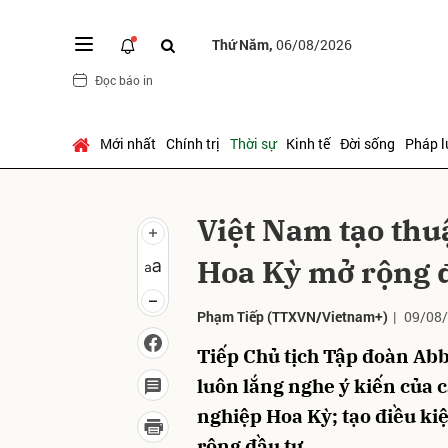
Thứ Năm,
06/08/2026
Đọc báo in
Gửi 
Mới nhất
Chính trị
Thời sự
Kinh tế
Đời sống
Pháp l
Việt Nam tạo thu
Hoa Kỳ mở rộng 
Phạm Tiếp
(TTXVN/Vietnam+)
|
09/08/
Tiếp Chủ tịch Tập đoàn Ab
luôn lắng nghe ý kiến của 
nghiệp Hoa Kỳ; tạo điều ki
rộng đầu tư.