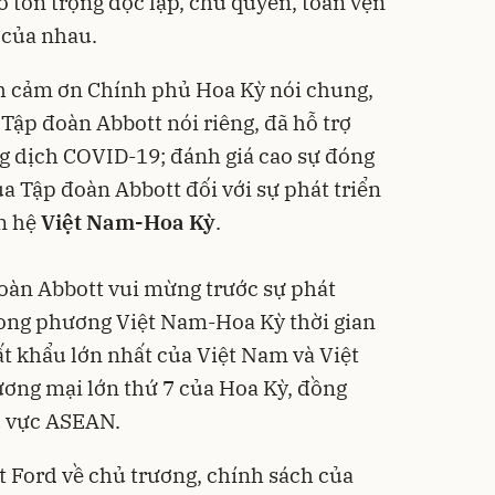
sở tôn trọng độc lập, chủ quyền, toàn vẹn
ị của nhau.
 cảm ơn Chính phủ Hoa Kỳ nói chung,
Tập đoàn Abbott nói riêng, đã hỗ trợ
g dịch COVID-19; đánh giá cao sự đóng
ủa Tập đoàn Abbott đối với sự phát triển
n hệ
Việt Nam-Hoa Kỳ
.
oàn Abbott vui mừng trước sự phát
song phương Việt Nam-Hoa Kỳ thời gian
ất khẩu lớn nhất của Việt Nam và Việt
ương mại lớn thứ 7 của Hoa Kỳ, đồng
hu vực ASEAN.
t Ford về chủ trương, chính sách của