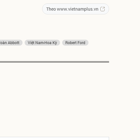
Theo www.vietnamplus.vn
đoàn Abbott
Việt Nam-Hoa Kỳ
Robert Ford