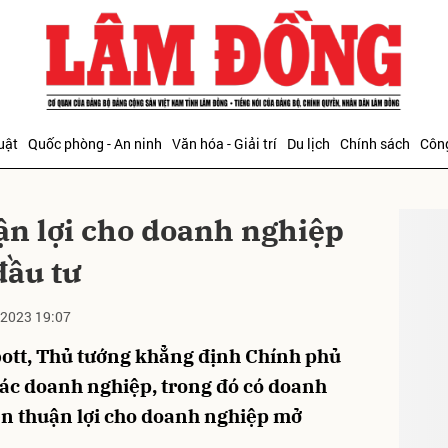
bình luận
uật
Quốc phòng - An ninh
Văn hóa - Giải trí
Du lịch
Chính sách
Công
ĐỌC T
ận lợi cho doanh nghiệp
đầu tư
2023 19:07
Hủy
G
bott, Thủ tướng khẳng định Chính phủ
các doanh nghiệp, trong đó có doanh
ện thuận lợi cho doanh nghiệp mở