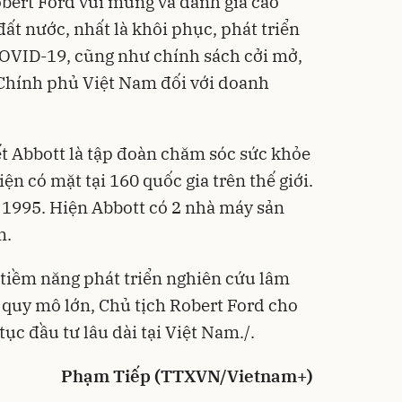
bert Ford vui mừng và đánh giá cao
ất nước, nhất là khôi phục, phát triển
 COVID-19, cũng như chính sách cởi mở,
 Chính phủ Việt Nam đối với doanh
ết Abbott là tập đoàn chăm sóc sức khỏe
iện có mặt tại 160 quốc gia trên thế giới.
 1995. Hiện Abbott có 2 nhà máy sản
m.
ó tiềm năng phát triển nghiên cứu lâm
quy mô lớn, Chủ tịch Robert Ford cho
tục đầu tư lâu dài tại Việt Nam./.
Phạm Tiếp (TTXVN/Vietnam+)