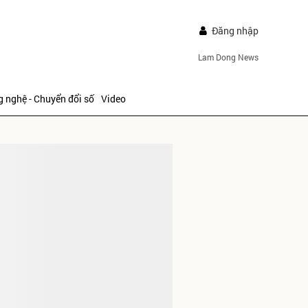
Đăng nhập
Lam Dong News
 nghệ - Chuyển đổi số
Video
IẾP
ửi