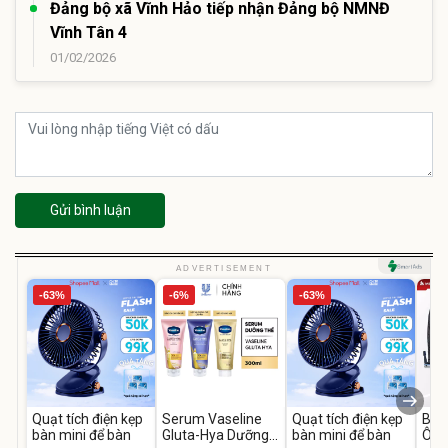
Đảng bộ xã Vĩnh Hảo tiếp nhận Đảng bộ NMNĐ
Vĩnh Tân 4
01/02/2026
Gửi bình luận
ADVERTISEMENT
-63%
-6%
-63%
Quạt tích điện kẹp
Serum Vaseline
Quạt tích điện kẹp
Bơm
bàn mini để bàn
Gluta-Hya Dưỡng
bàn mini để bàn
Ô T