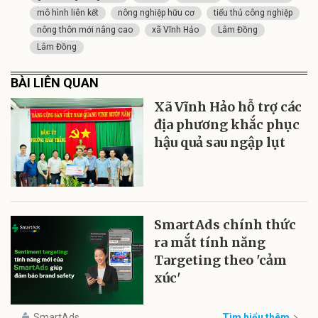
mô hình liên kết
nông nghiệp hữu cơ
tiểu thủ công nghiệp
nông thôn mới nâng cao
xã Vĩnh Hảo
Lâm Đồng
Lâm Đồng
BÀI LIÊN QUAN
Xã Vĩnh Hảo hỗ trợ các
địa phương khắc phục
hậu quả sau ngập lụt
SmartAds chính thức
ra mắt tính năng
Targeting theo 'cảm
xúc'
SmartAds
Tìm hiểu thêm