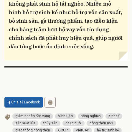
không phát sinh hộ tái nghèo. Nhiều mô
hình hỗ trợ sinh kế như: hỗ trợ vốn sản xuất,
bò sinh sản, gà thương phẩm, tạo điều kiện
cho hàng trăm lượt hộ vay vốn tín dụng
chính sách đã phát huy hiệu quả, giúp người
dân từng bước ổn định cuộc sống.
Chia sẻ Facebook
giảm nghèo bền vững
Vĩnh Hảo
nông nghiệp
Kinh tế
sản xuất lúa
thủy sản
chăn nuôi
nông thôn mới
giao thông nông thôn
OCOP
VietGAP
hỗ trợ sinh kế