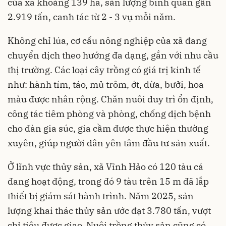
của xã khoảng 139 ha, sản lượng bình quân gần
2.919 tấn, canh tác từ 2 - 3 vụ mỗi năm.
Không chỉ lúa, cơ cấu nông nghiệp của xã đang
chuyển dịch theo hướng đa dạng, gắn với nhu cầu
thị trường. Các loại cây trồng có giá trị kinh tế
như: hành tím, táo, mủ trôm, ớt, dừa, bưởi, hoa
màu được nhân rộng. Chăn nuôi duy trì ổn định,
công tác tiêm phòng và phòng, chống dịch bệnh
cho đàn gia súc, gia cầm được thực hiện thường
xuyên, giúp người dân yên tâm đầu tư sản xuất.
Ở lĩnh vực thủy sản, xã Vĩnh Hảo có 120 tàu cá
đang hoạt động, trong đó 9 tàu trên 15 m đã lắp
thiết bị giám sát hành trình. Năm 2025, sản
lượng khai thác thủy sản ước đạt 3.780 tấn, vượt
chỉ tiêu được giao. Nuôi trồng thủy sản cũng có