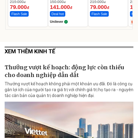
Da Sáng Mịn Sau 7
MED
219.000
150.000
219.000
2.69
đ
đ
đ
Ngày
12.
79.000
141.000
79.000
1.
đ
đ
đ
Flash Sale
Deal hot
Flash Sale
Hot 
Unilever
XEM THÊM KINH TẾ
Thưởng vượt kế hoạch: động lực còn thiếu
cho doanh nghiệp dẫn dắt
Thưởng vượt kế hoạch không phải một khoản ưu đãi. Đó là công cụ
gắn lợi ích của người tạo ra giá trị với chính giá trị họ tạo ra - nguyên
tắc căn bản của quản trị doanh nghiệp hiện đại.