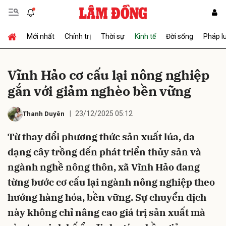
Mới nhất
Chính trị
Thời sự
Kinh tế
Đời sống
Pháp l
Gửi bình luận
Vĩnh Hảo cơ cấu lại nông nghiệp
gắn với giảm nghèo bền vững
23/12/2025 05:12
Thanh Duyên
Từ thay đổi phương thức sản xuất lúa, đa
dạng cây trồng đến phát triển thủy sản và
Hủy
Gửi
ngành nghề nông thôn, xã Vĩnh Hảo đang
từng bước cơ cấu lại ngành nông nghiệp theo
hướng hàng hóa, bền vững. Sự chuyển dịch
này không chỉ nâng cao giá trị sản xuất mà