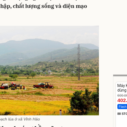
nhập, chất lượng sống và diện mạo
Unm
Máy K
-33%
dùng 
DV33
600.0
402
Flash
88 ST
ạch lúa ở xã Vĩnh Hảo