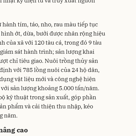
 nhật ký điện tử và truy xuất nguồn
Flash
 hành tím, táo, nho, rau màu tiếp tục
ô hình ớt, dừa, bưởi được nhân rộng hiệu
h của xã với 120 tàu cá, trong đó 9 tàu
 giám sát hành trình; sản lượng khai
Phấn
Filte
ợt chỉ tiêu giao. Nuôi trồng thủy sản
Kiềm
định với 785 lồng nuôi của 24 hộ dân,
mịn
449
Deal 
ụng vật liệu mới và công nghệ hiện
TIRTI
a với sản lượng khoảng 5.000 tấn/năm.
ộ kỹ thuật trong sản xuất, góp phần
 sản phẩm và cải thiện thu nhập, kéo
ng năm.
 nâng cao