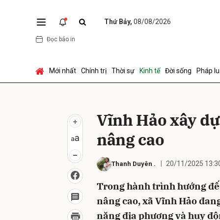
Thứ Bảy,
08/08/2026
Đọc báo in
Gửi 
Mới nhất
Chính trị
Thời sự
Kinh tế
Đời sống
Pháp lu
Vĩnh Hảo xây d
nâng cao
20/11/2025 13:3
Thanh Duyên
.
Trong hành trình hướng đế
nâng cao, xã Vĩnh Hảo đang
năng địa phương và huy độ