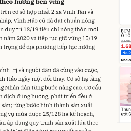
 theo hướng bền vững
trên cơ sở hợp nhất 2 xã Vĩnh Tân và
nhập, Vĩnh Hảo cũ đã đạt chuẩn nông
Unm
n duy trì 13/19 tiêu chí nông thôn mới
BƠM 
-37%
Ô TÔ
n năm 2020 và tiếp tục giữ vững 15/19
Medi
2.690
12.0
an trọng để địa phương tiếp tục hướng
1.6
Hot D
Medic
nh trị và người dân đã cùng vào cuộc,
h Hảo ngày một đổi thay. Cơ sở hạ tầng
ng Nhân dân từng bước nâng cao. Cơ cấu
 dịch đúng hướng, phát triển đều ở
y sản; từng bước hình thành sản xuất
Thùn
ống vụ mùa được 25/128 ha kế hoạch,
ướt 
cồn 
n áp dụng quy trình sản xuất lúa theo
para
158