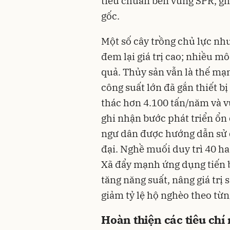
tiêu chuẩn bền vững SPR, ghi
gốc.
Một số cây trồng chủ lực như
đem lại giá trị cao; nhiều m
quả. Thủy sản vẫn là thế mạn
công suất lớn đã gắn thiết bị
thác hơn 4.100 tấn/năm và vư
ghi nhận bước phát triển ổn 
ngư dân được hướng dẫn sử d
đại. Nghề muối duy trì 40 h
Xã đẩy mạnh ứng dụng tiến b
tăng năng suất, nâng giá trị
giảm tỷ lệ hộ nghèo theo từ
Hoàn thiện các tiêu chí