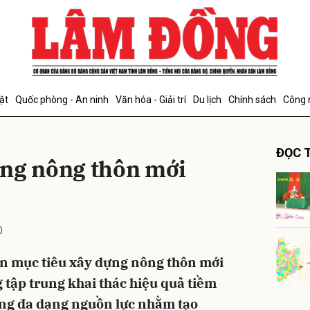
bình luận
ật
Quốc phòng - An ninh
Văn hóa - Giải trí
Du lịch
Chính sách
Công 
ĐỌC T
ựng nông thôn mới
0
Hủy
G
n mục tiêu xây dựng nông thôn mới
 tập trung khai thác hiệu quả tiềm
ng đa dạng nguồn lực nhằm tạo