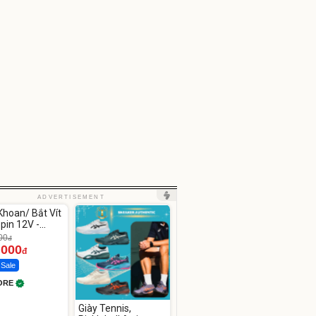
ute
ADVERTISEMENT
hoan/ Bắt Vít
pin 12V -
12
00
đ
.000
đ
 Sale
ORE
Giày Tennis,