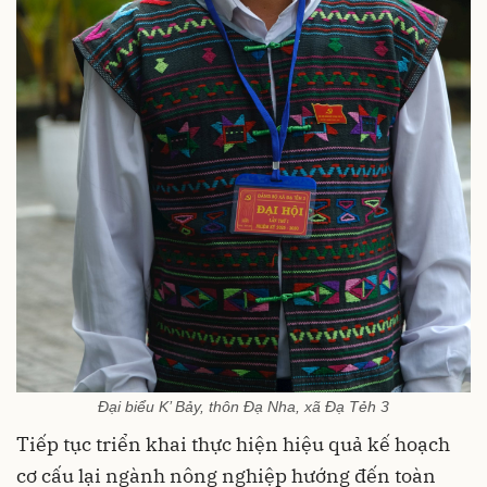
Đại biểu K’ Bảy, thôn Đạ Nha, xã Đạ Tẻh 3
Tiếp tục triển khai thực hiện hiệu quả kế hoạch
cơ cấu lại ngành nông nghiệp hướng đến toàn