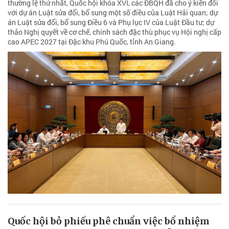
thường lệ thứ nhất, Quốc hội khóa XVI, các ĐBQH đã cho ý kiến đối
với dự án Luật sửa đổi, bổ sung một số điều của Luật Hải quan; dự
án Luật sửa đổi, bổ sung Điều 6 và Phụ lục IV của Luật Đầu tư; dự
thảo Nghị quyết về cơ chế, chính sách đặc thù phục vụ Hội nghị cấp
cao APEC 2027 tại Đặc khu Phú Quốc, tỉnh An Giang.
Quốc hội bỏ phiếu phê chuẩn việc bổ nhiệm