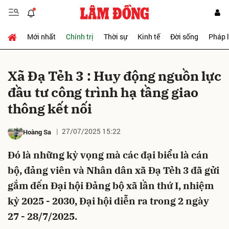
Mới nhất
Chính trị
Thời sự
Kinh tế
Đời sống
Pháp 
Gửi bình luận
Xã Đạ Tẻh 3 : Huy động nguồn lực
đầu tư công trình hạ tầng giao
thông kết nối
27/07/2025 15:22
Hoàng Sa
Đó là những kỳ vọng mà các đại biểu là cán
Hủy
Gửi
bộ, đảng viên và Nhân dân xã Đạ Tẻh 3 đã gửi
gắm đến Đại hội Đảng bộ xã lần thứ I, nhiệm
kỳ 2025 - 2030, Đại hội diễn ra trong 2 ngày
27 - 28/7/2025.