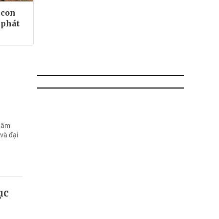
à con
 phát
 Lâm
và đại
ục