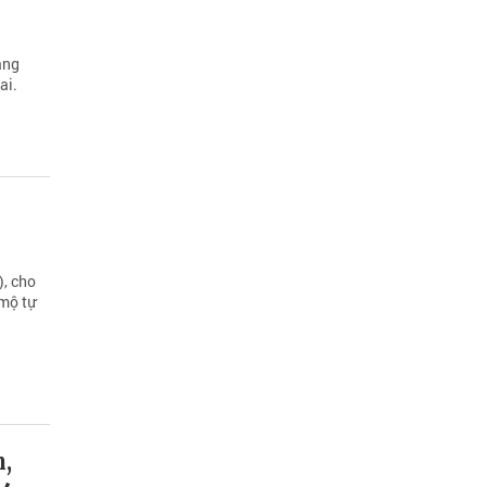
ang
ai.
, cho
 mộ tự
,