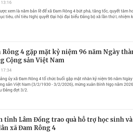
 13:16
ợc xem là năm bản lề để xã Đam Rông 4 bứt phá, tăng tốc, quyết tâm h
c tiêu, chỉ tiêu Nghị quyết Đại hội đại biểu Đảng bộ xã lần thứ I, nhiệm 
 Rông 4 gặp mặt kỷ niệm 96 năm Ngày thà
ng Cộng sản Việt Nam
 17:34
Đảng ủy xã Đam Rông 4 tổ chức buổi gặp mặt nhân kỷ niệm 96 năm Ngày
ng sản Việt Nam (3/2/1930 - 3/2/2026), mừng xuân Bính Ngọ năm 2026
u Đảng đợt 3/2.
 tỉnh Lâm Đồng trao quà hỗ trợ học sinh và
dân xã Đam Rông 4