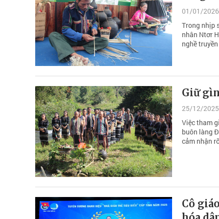
01/01/2026
Trong nhịp 
nhân Ntơr H
nghề truyền
Giữ gìn
25/12/2025
Việc tham g
buôn làng Đ
cảm nhận rõ 
Cô giáo
hóa dân