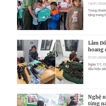
14/01/2026
Trong chươn
tặng trang t
Lâm Đồn
hoang d
07/01/2026
Ngày 7/1, C
dấu hiệu săn
Nghệ n
từng na