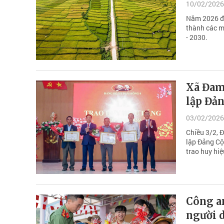
10/02/2026
Năm 2026 đư
thành các mụ
- 2030.
Xã Đam
lập Đả
03/02/2026
Chiều 3/2, 
lập Đảng Cộ
trao huy hiệ
Công an
người 