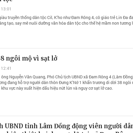
 13:01
iàu truyền thống dân tộc Cil, K’ho như Đam Rông 4, cô giáo trẻ Lin Đa đ
áng tạo, say mê nuôi dưỡng văn hóa dân tộc cho thế hệ mầm non tương l
38 ngôi mộ vì sạt lở
 12:41
 ông Nguyễn Văn Quang, Phó Chủ tịch UBND xã Đam Rông 4 (Lâm Đồng)
ương đang hỗ trợ người dân thôn Đưng K’Nớ 1 khẩn trương di dời 38 ngôi
 khu vực này xuất hiện dấu hiệu nứt lún và nguy cơ sạt lở cao.
ch UBND tỉnh Lâm Đồng động viên người dân