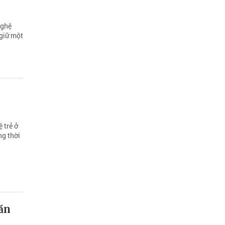
nghệ
 giữ một
 trẻ ở
ng thời
văn