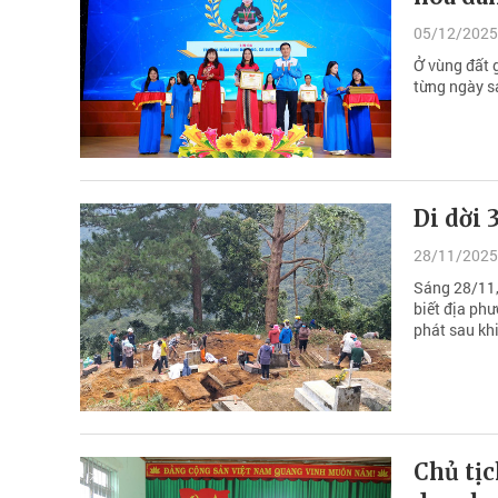
05/12/2025
Ở vùng đất g
từng ngày s
Di dời 
28/11/2025
Sáng 28/11,
biết địa ph
phát sau khi
Chủ tị