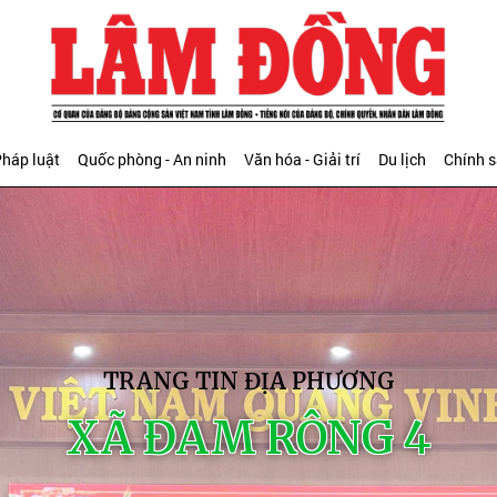
háp luật
Quốc phòng - An ninh
Văn hóa - Giải trí
Du lịch
Chính 
TRANG TIN ĐỊA PHƯƠNG
XÃ ĐAM RÔNG 4