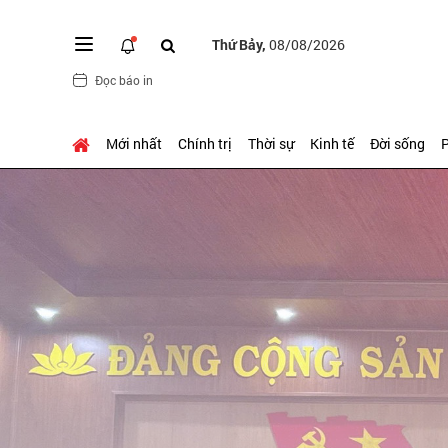
Thứ Bảy,
08/08/2026
Đọc báo in
Mới nhất
Chính trị
Thời sự
Kinh tế
Đời sống
P