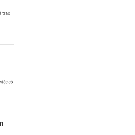
ã trao
việc có
ên