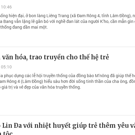
 10:46
sống hiện đại, ở bon làng Liêng Trang (xã Đam Rông 4, tỉnh Lâm Đồng), 
a Bang vẫn lặng lẽ gắn bó với nghề đan lát của người K’ho, cần mẫn gìn
 thống đang dần mai một.
 văn hóa, trao truyền cho thế hệ trẻ
 05:10
ia phục dựng các lễ hội truyền thống của đồng bào M’nông đã giúp thế hệ
am Rông 4 (Lâm Đồng) hiểu sâu hơn đời sống tinh thần của cha ông, đồ
giá trị và vẻ đẹp của văn hóa truyền thống.
 Lin Ða với nhiệt huyết giúp trẻ thêm yêu 
 tộc