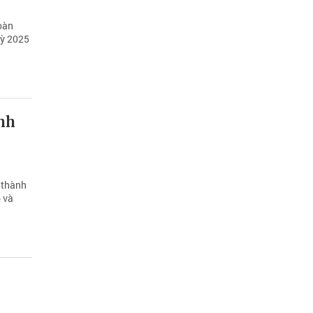
oàn
kỳ 2025
nh
 thành
 và