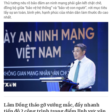
Thủ tướng nêu rõ bảo đảm an ninh mạng phải gắn kết chặt chẽ,
đồng bộ giữa “bảo vệ hệ thống” và “bảo vệ con người”, với mục tiêu
lấy sự an toàn, bình yên, hạnh phúc của nhân dân làm thước đo cao
nhất.
Lâm Đồng tháo gỡ vướng mắc, đẩy nhanh
tiến độ 2 công trình trọng điểm lĩnh vực văn