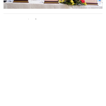
Nuôi heo đất hỗ trợ hội viên nghèo
21/10/2025 05:00
Mang ý nghĩa lớn từ mô hình nuôi heo đất, những năm qua, Hội
Liên hiệp Phụ nữ (LHPN) xã Phúc Thọ Lâm Hà không chỉ giúp chị
em hình thành thói quen tiết kiệm, mà còn thể hiện tinh thần
“Tương thân tương ái”, “Lá lành đùm lá rách” giúp hội viên nghèo
vượt qua khó khăn, từng bước ổn định cuộc sống.