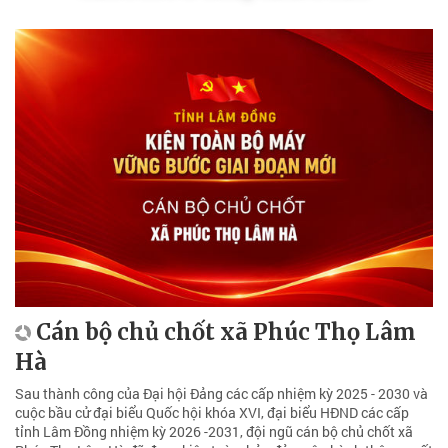
Cán bộ chủ chốt xã Phúc Thọ Lâm
Hà
Sau thành công của Đại hội Đảng các cấp nhiệm kỳ 2025 - 2030 và
cuộc bầu cử đại biểu Quốc hội khóa XVI, đại biểu HĐND các cấp
tỉnh Lâm Đồng nhiệm kỳ 2026 -2031, đội ngũ cán bộ chủ chốt xã