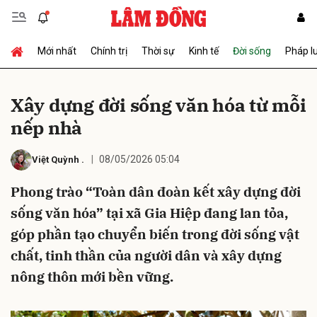
Mới nhất
Chính trị
Thời sự
Kinh tế
Đời sống
Pháp l
Gửi bình luận
Xây dựng đời sống văn hóa từ mỗi
nếp nhà
08/05/2026 05:04
Việt Quỳnh
.
Phong trào “Toàn dân đoàn kết xây dựng đời
sống văn hóa” tại xã Gia Hiệp đang lan tỏa,
Hủy
Gửi
góp phần tạo chuyển biến trong đời sống vật
chất, tinh thần của người dân và xây dựng
nông thôn mới bền vững.