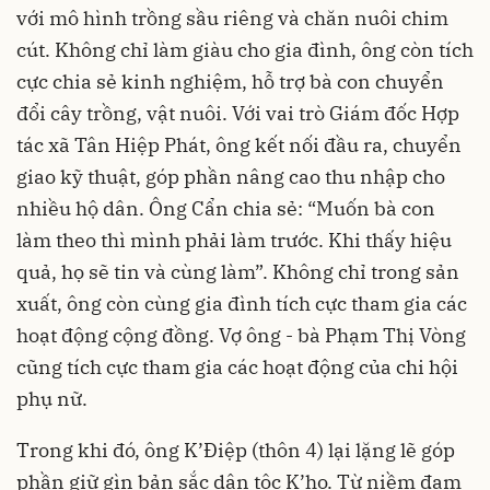
với mô hình trồng sầu riêng và chăn nuôi chim
cút. Không chỉ làm giàu cho gia đình, ông còn tích
cực chia sẻ kinh nghiệm, hỗ trợ bà con chuyển
đổi cây trồng, vật nuôi. Với vai trò Giám đốc Hợp
tác xã Tân Hiệp Phát, ông kết nối đầu ra, chuyển
giao kỹ thuật, góp phần nâng cao thu nhập cho
nhiều hộ dân. Ông Cẩn chia sẻ: “Muốn bà con
làm theo thì mình phải làm trước. Khi thấy hiệu
quả, họ sẽ tin và cùng làm”. Không chỉ trong sản
xuất, ông còn cùng gia đình tích cực tham gia các
hoạt động cộng đồng. Vợ ông - bà Phạm Thị Vòng
cũng tích cực tham gia các hoạt động của chi hội
phụ nữ.
Trong khi đó, ông K’Điệp (thôn 4) lại lặng lẽ góp
phần giữ gìn bản sắc dân tộc K’ho. Từ niềm đam