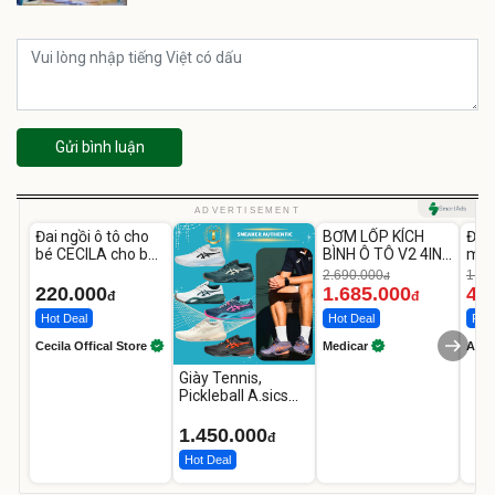
Gửi bình luận
Unmute
Unmute
U
ADVERTISEMENT
Đai ngồi ô tô cho
BƠM LỐP KÍCH
Đèn
-37%
bé CECILA cho bé
BÌNH Ô TÔ V2 4IN1
mặt
1-9 tuổi
Medicar
202
2.690.000
1.08
đ
12.000mAh
LED
220.000
1.685.000
46
đ
đ
Hot Deal
Hot Deal
Flas
Cecila Offical Store
Medicar
A do
Giày Tennis,
Pickleball A.sics
Resolution X Đủ
Các Phối Màu
1.450.000
đ
Hot Deal