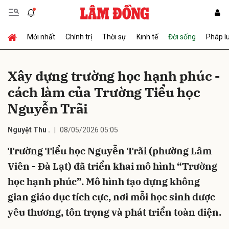
Mới nhất
Chính trị
Thời sự
Kinh tế
Đời sống
Pháp l
Gửi bình luận
Xây dựng trường học hạnh phúc -
cách làm của Trường Tiểu học
Nguyễn Trãi
Nguyệt Thu .
08/05/2026 05:05
Trường Tiểu học Nguyễn Trãi (phường Lâm
Hủy
Gửi
Viên - Đà Lạt) đã triển khai mô hình “Trường
học hạnh phúc”. Mô hình tạo dựng không
gian giáo dục tích cực, nơi mỗi học sinh được
yêu thương, tôn trọng và phát triển toàn diện.