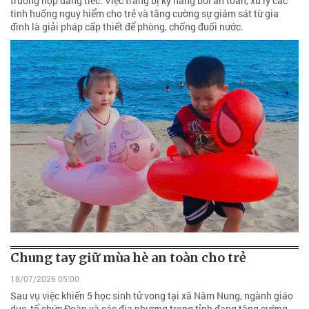
trường hợp đáng tiếc. Việc trang bị kỹ năng bơi an toàn, xử lý các
tình huống nguy hiểm cho trẻ và tăng cường sự giám sát từ gia
đình là giải pháp cấp thiết để phòng, chống đuối nước.
Chung tay giữ mùa hè an toàn cho trẻ
18/07/2026 05:00
Sau vụ việc khiến 5 học sinh tử vong tại xã Nâm Nung, ngành giáo
dục, tổ chức Đoàn và các địa phương trong tỉnh đang tăng cường