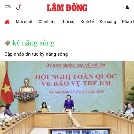
Mới nhất
Chính trị
Thời sự
Kinh tế
Đời sống
Pháp 
kỹ năng sống
Cập nhập tin tức kỹ năng sống