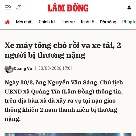
Mới nhất
Chính trị
Thời sự
Kinh tế
Đời sống
Pháp l
Gửi bình luận
Xe máy tông chó rồi va xe tải, 2
người bị thương nặng
30/03/2026 17:01
Quang Vũ
Ngày 30/3, ông Nguyễn Văn Sáng, Chủ tịch
UBND xã Quảng Tín (Lâm Đồng) thông tin,
Hủy
Gửi
trên địa bàn xã đã xảy ra vụ tại nạn giao
thông khiến 2 nam thanh niên bị thương
nặng.