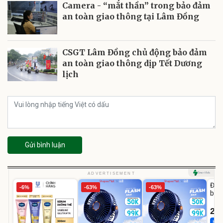
Camera - “mắt thần” trong bảo đảm
an toàn giao thông tại Lâm Đồng
CSGT Lâm Đồng chủ động bảo đảm
an toàn giao thông dịp Tết Dương
lịch
Gửi bình luận
U
ADVERTISEMENT
Đai 
-6%
-63%
-63%
bé 
1-9 
22
Hot 