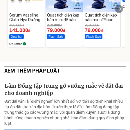
Cecil
Serum Vaseline
Quạt tích điện kẹp
Quạt tích điện kẹp
Gluta-Hya Dưỡng
bàn mini để bàn
bàn mini để bàn
Da Sáng Mịn Sau 7
150.000
219.000
219.000
đ
đ
đ
Ngày
141.000
79.000
79.000
đ
đ
đ
Deal hot
Flash Sale
Flash Sale
Unilever
XEM THÊM PHÁP LUẬT
Lâm Đồng tập trung gỡ vướng mắc về đất đai
cho doanh nghiệp
Đất đai vẫn là “điểm nghẽn” lớn nhất đối với tiến độ triển khai nhiều
dự án đầu tư trên địa bàn. Trước thực tế đó, Lâm Đồng đang tập
trung tháo gỡ các vướng mắc, với quan điểm xuyên suốt là đồng
hành cùng doanh nghiệp nhưng phải bảo đảm đúng quy định pháp
luật.