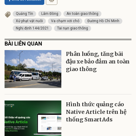
Quảng Tín
Lâm Đồng
An toàn giao thông
Xử phạt vật nuôi
Va chạm với chó
Đường Hồ Chí Minh
Nghị định 144/2021
Tai nạn giao thông
BÀI LIÊN QUAN
Phân luồng, tăng bãi
đậu xe bảo đảm an toàn
giao thông
Hình thức quảng cáo
Native Article trên hệ
thống SmartAds