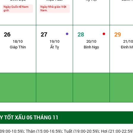
Ngày Quốc tế Nam
Ngày Nhà giáo Việt
giới.
Nam.
26
27
28
29
18/10
19/10
20/10
21/10
Giáp Thìn
Ất Tỵ
Bính Ngọ
Đinh M
 TỐT XẤU 05 THÁNG 11
09:00-10:59); Thân (15:00-16:59); Tuất (19:00-20:59); Hợi (21:00-22:59