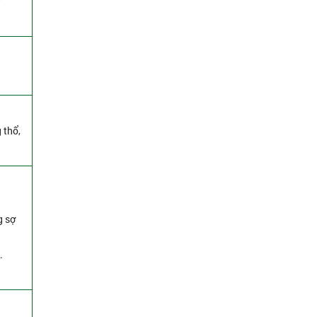
 thổ,
g sợ
.