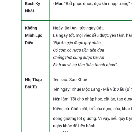
Bách Kỵ
-
Mùi
: "Bất phục dược, đọc khí nhập tràng"
Nhật
Khổng
Ngày:
Đại An
- tức ngày Cát.
Minh Lục
Là ngày tốt, mọi việc đều được yên tâm, hà
Diệu
"Đại An gặp được quý nhân
Có cơm có rượu tiền tiễn đưa
Chẳng thời cũng được Đại An
Bình an vô sự tấm thân thanh nhàn"
Nhị Thập
Tên sao
: Sao Khuê
Bát Tú
Tên ngày
: Khuê Mộc Lang - Mã Vũ: Xấu (Bìn
Nên làm
: Tốt cho nhập học, cắt áo, tạo dự
Kiêng cữ
: Chôn cất, trổ cửa dựng cửa, khai
đóng giường lót giường. Vì vậy, nếu quý bạ
ngày khác để tiến hành.