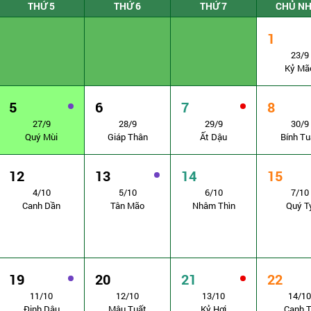
THỨ 5
THỨ 6
THỨ 7
CHỦ N
1
23/9
Kỷ Mã
5
6
7
8
27/9
28/9
29/9
30/9
Quý Mùi
Giáp Thân
Ất Dậu
Bính Tu
12
13
14
15
4/10
5/10
6/10
7/10
Canh Dần
Tân Mão
Nhâm Thìn
Quý T
19
20
21
22
11/10
12/10
13/10
14/10
Đinh Dậu
Mậu Tuất
Kỷ Hợi
Canh T