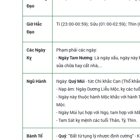
Đạo
Giờ Hắc
Tí (23:00-00:59); Sửu (01:00-02:59); Thìn 
Đạo
Các Ngày
Phạm phải các ngày:
Kỵ
-
Ngày Tam Nương
: Là ngày xấu, ngày này k
sửa chữa hay cất nhà,...
Ngũ Hành
Ngày:
Quý Mùi
- tức Chi khắc Can (Thổ khắc
- Nạp âm: Ngày Dương Liễu Mộc, kỵ các tuổ
- Ngày này thuộc hành Mộc khắc với hành T
Mộc.
- Ngày Mùi lục hợp với Ngọ, tam hợp với Mã
- Tam Sát kỵ mệnh các tuổi Thân, Tý, Thìn.
Bành Tổ
-
Quý
: "Bất từ tụng lý nhược định cường" - 