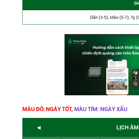
Gi
Dần (3-5), Mão (5-7), Tỵ (
MÀU ĐỎ: NGÀY TỐT,
MÀU TÍM: NGÀY XẤU
◄
LỊCH ÂM