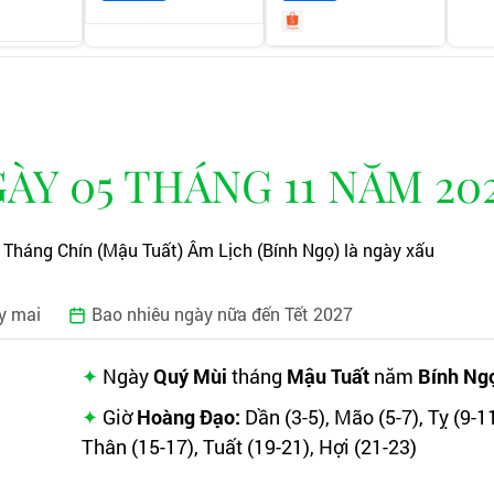
Y 05 THÁNG 11 NĂM 20
Tháng Chín (Mậu Tuất) Âm Lịch (Bính Ngọ) là ngày xấu
y mai
Bao nhiêu ngày nữa đến Tết 2027
Ngày
Quý Mùi
tháng
Mậu Tuất
năm
Bính Ng
Giờ
Hoàng Đạo:
Dần (3-5), Mão (5-7), Tỵ (9-11
Thân (15-17), Tuất (19-21), Hợi (21-23)