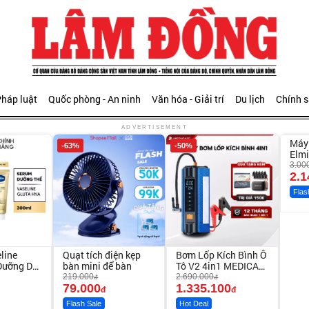
háp luật
Quốc phòng - An ninh
Văn hóa - Giải trí
Du lịch
Chính 
Unm
ADVERTISEMENT
Máy 
-63%
-50%
-28%
Elm
3.00
2.1
Flas
line
Quạt tích điện kẹp
Bơm Lốp Kích Bình Ô
Dưỡng Da
bàn mini để bàn
Tô V2 4in1 MEDICAR
au 7
– 12.000mAh
219.000
2.690.000
đ
đ
79.000
1.335.100
đ
đ
Flash Sale
Hot Deal