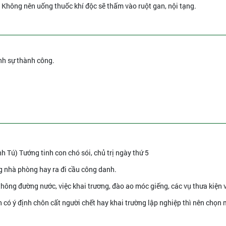
 - Không nên uống thuốc khí độc sẽ thấm vào ruột gan, nội tạng.
nh sự thành công.
h Tú) Tướng tinh con chó sói, chủ trị ngày thứ 5
ng nhà phòng hay ra đi cầu công danh.
 thông đường nước, việc khai trương, đào ao móc giếng, các vụ thưa kiện 
n có ý định chôn cất người chết hay khai trường lập nghiệp thì nên chọn