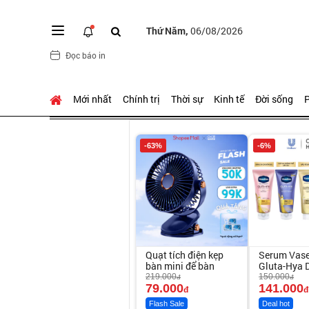
Thứ Năm,
06/08/2026
Đọc báo in
Mới nhất
Chính trị
Thời sự
Kinh tế
Đời sống
P
-63%
-6%
Quạt tích điện kẹp
Serum Vase
bàn mini để bàn
Gluta-Hya 
Sáng Mịn S
219.000
150.000
đ
đ
79.000
Ngày
141.000
đ
đ
Flash Sale
Deal hot