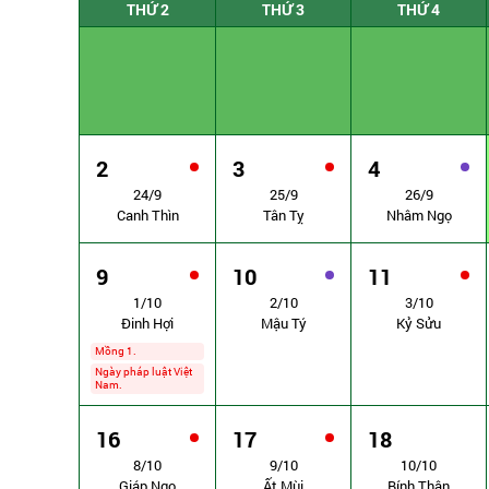
THỨ 2
THỨ 3
THỨ 4
2
3
4
24/9
25/9
26/9
Canh Thìn
Tân Tỵ
Nhâm Ngọ
9
10
11
1/10
2/10
3/10
Đinh Hợi
Mậu Tý
Kỷ Sửu
Mồng 1.
Ngày pháp luật Việt
Nam.
16
17
18
8/10
9/10
10/10
Giáp Ngọ
Ất Mùi
Bính Thân