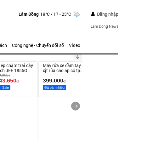
Lâm Đồng
19°C
/ 17 - 23°C
Đăng nhập
Lam Dong News
sách
Công nghệ - Chuyển đổi số
Video
ute
Unmute
ép chậm trái cây
Máy rửa xe cầm tay
ich JEE 1855OL
xịt rửa cao áp có tạo
bọt tuyết
0.000
đ
43.650
399.000
đ
đ
h Sale
Đã bán nhiều
Bạt phủ xe ô tô cao
cấp, tráng nhôm 03
lớp
392.000
đ
325.000
đ
Đã bán nhiều