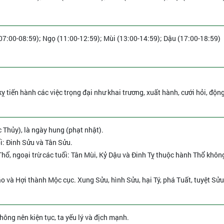
(07:00-08:59); Ngọ (11:00-12:59); Mùi (13:00-14:59); Dậu (17:00-18:59)
ỵ tiến hành các việc trọng đại như khai trương, xuất hành, cưới hỏi, động
 Thủy), là ngày hung (phạt nhật).
i: Đinh Sửu và Tân Sửu.
hổ, ngoại trừ các tuổi: Tân Mùi, Kỷ Dậu và Đinh Tỵ thuộc hành Thổ khôn
o và Hợi thành Mộc cục. Xung Sửu, hình Sửu, hại Tý, phá Tuất, tuyệt Sửu
Không nên kiện tục, ta yếu lý và địch mạnh.