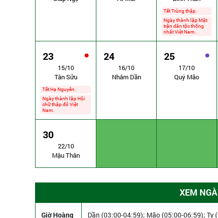
Tết Trùng thập.
Ngày thành lập Mặt
trận dân tộc thống
nhất Việt Nam.
23
24
25
15/10
16/10
17/10
Tân Sửu
Nhâm Dần
Quý Mão
Tết Hạ Nguyên.
Ngày thành lập Hội
chữ thập đỏ Việt
Nam.
30
22/10
Mậu Thân
XEM NGÀY
Giờ Hoàng
Dần (03:00-04:59); Mão (05:00-06:59); Tỵ (