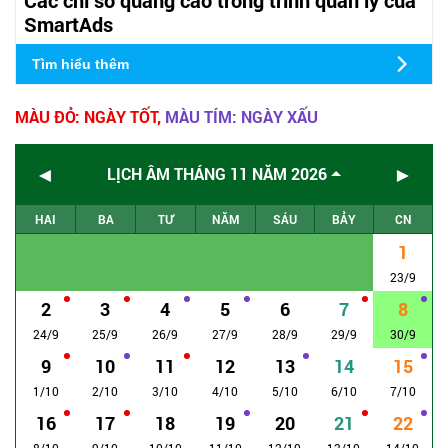
SmartAds
Tìm hiểu thêm
MÀU ĐỎ: NGÀY TỐT,
MÀU TÍM: NGÀY XẤU
◄
►
LỊCH ÂM THÁNG 11 NĂM 2026
HAI
BA
TƯ
NĂM
SÁU
BẢY
CN
1
23/9
2
3
4
5
6
7
8
24/9
25/9
26/9
27/9
28/9
29/9
30/9
9
10
11
12
13
14
15
1/10
2/10
3/10
4/10
5/10
6/10
7/10
16
17
18
19
20
21
22
8/10
9/10
10/10
11/10
12/10
13/10
14/10