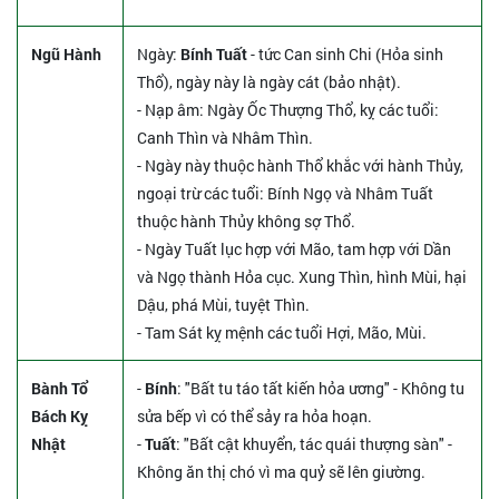
Ngũ Hành
Ngày:
Bính Tuất
- tức Can sinh Chi (Hỏa sinh
Thổ), ngày này là ngày cát (bảo nhật).
- Nạp âm: Ngày Ốc Thượng Thổ, kỵ các tuổi:
Canh Thìn và Nhâm Thìn.
- Ngày này thuộc hành Thổ khắc với hành Thủy,
ngoại trừ các tuổi: Bính Ngọ và Nhâm Tuất
thuộc hành Thủy không sợ Thổ.
- Ngày Tuất lục hợp với Mão, tam hợp với Dần
và Ngọ thành Hỏa cục. Xung Thìn, hình Mùi, hại
Dậu, phá Mùi, tuyệt Thìn.
- Tam Sát kỵ mệnh các tuổi Hợi, Mão, Mùi.
Bành Tổ
-
Bính
: "Bất tu táo tất kiến hỏa ương" - Không tu
Bách Kỵ
sửa bếp vì có thể sảy ra hỏa hoạn.
Nhật
-
Tuất
: "Bất cật khuyển, tác quái thượng sàn" -
Không ăn thị chó vì ma quỷ sẽ lên giường.