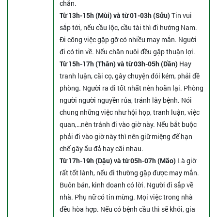
chắn.
Từ 13h-15h (Mùi) và từ 01-03h (Sửu)
Tin vui
sắp tới, nếu cầu lộc, cầu tài thì đi hướng Nam.
Đi công việc gặp gỡ có nhiều may mắn. Người
đi có tin về. Nếu chăn nuôi đều gặp thuận lợi.
Từ 15h-17h (Thân) và từ 03h-05h (Dần)
Hay
tranh luận, cãi cọ, gây chuyện đói kém, phải đề
phòng. Người ra đi tốt nhất nên hoãn lại. Phòng
người người nguyền rủa, tránh lây bệnh. Nói
chung những việc như hội họp, tranh luận, việc
quan,…nên tránh đi vào giờ này. Nếu bắt buộc
phải đi vào giờ này thì nên giữ miệng để hạn
chế gây ẩu đả hay cãi nhau.
Từ 17h-19h (Dậu) và từ 05h-07h (Mão)
Là giờ
rất tốt lành, nếu đi thường gặp được may mắn.
Buôn bán, kinh doanh có lời. Người đi sắp về
nhà. Phụ nữ có tin mừng. Mọi việc trong nhà
đều hòa hợp. Nếu có bệnh cầu thì sẽ khỏi, gia