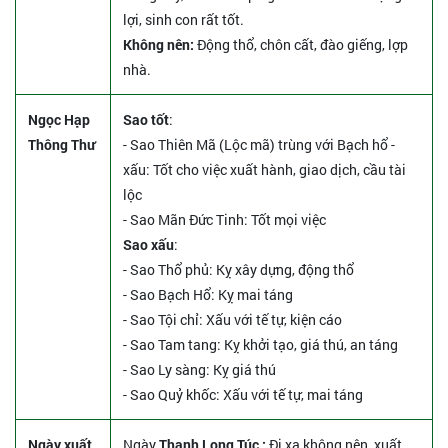
lợi, sinh con rất tốt.
Không nên:
Động thổ, chôn cất, đào giếng, lợp
nhà.
Ngọc Hạp
Sao tốt
:
Thông Thư
- Sao Thiên Mã (Lộc mã) trùng với Bạch hổ -
xấu: Tốt cho việc xuất hành, giao dịch, cầu tài
lộc
- Sao Mãn Đức Tinh: Tốt mọi việc
Sao xấu
:
- Sao Thổ phủ: Kỵ xây dựng, động thổ
- Sao Bạch Hổ: Kỵ mai táng
- Sao Tội chỉ: Xấu với tế tự, kiện cáo
- Sao Tam tang: Kỵ khởi tạo, giá thú, an táng
- Sao Ly sàng: Kỵ giá thú
- Sao Quỷ khốc: Xấu với tế tự, mai táng
Ngày xuất
Ngày
Thanh Long Túc :
Đi xa không nên, xuất