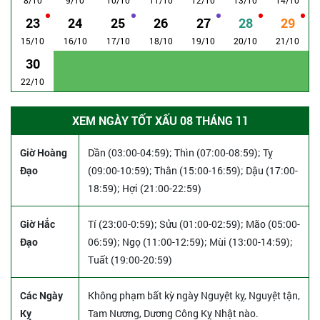
23
24
25
26
27
28
29
15/10
16/10
17/10
18/10
19/10
20/10
21/10
30
22/10
XEM NGÀY TỐT XẤU 08 THÁNG 11
Giờ Hoàng
Dần (03:00-04:59); Thìn (07:00-08:59); Tỵ
Đạo
(09:00-10:59); Thân (15:00-16:59); Dậu (17:00-
18:59); Hợi (21:00-22:59)
Giờ Hắc
Tí (23:00-0:59); Sửu (01:00-02:59); Mão (05:00-
Đạo
06:59); Ngọ (11:00-12:59); Mùi (13:00-14:59);
Tuất (19:00-20:59)
Các Ngày
Không phạm bất kỳ ngày Nguyệt kỵ, Nguyệt tận,
Kỵ
Tam Nương, Dương Công Kỵ Nhật nào.