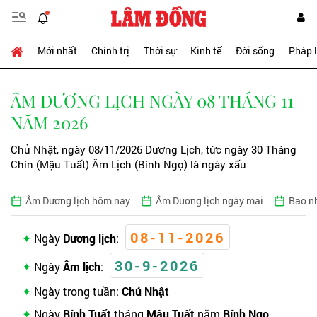
Mới nhất
Chính trị
Thời sự
Kinh tế
Đời sống
Pháp 
ÂM DƯƠNG LỊCH NGÀY 08 THÁNG 11
NĂM 2026
Chủ Nhật, ngày 08/11/2026 Dương Lịch, tức ngày 30 Tháng
Chín (Mậu Tuất) Âm Lịch (Bính Ngọ) là ngày xấu
Âm Dương lịch hôm nay
Âm Dương lịch ngày mai
Bao n
08-11-2026
Ngày
Dương lịch
:
30-9-2026
Ngày
Âm lịch
:
Ngày trong tuần:
Chủ Nhật
Ngày
Bính Tuất
tháng
Mậu Tuất
năm
Bính Ngọ