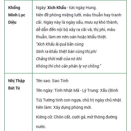
Khổng
Ngày:
Xích Khẩu
- tức ngày Hung.
Minh Lục
Nên đề phòng miệng lưỡi, mâu thuẫn hay tranh
Diệu
cãi. Ngày này là ngày xấu, mưu sự khó thành,
dễ dẫn đến nội bộ xảy ra cãi vã, thị phi, mâu
thuẫn, làm ơn nên oán hoặc khẩu thiệt.
"Xích Khẩu là quả bần cùng
Sinh ra khẩu thiệt bàn cùng thị phi
Chẳng thời mất của nó khi
Không thì chó cắn phân ly vợ chồng."
Nhị Thập
Tên sao
: Sao Tinh
Bát Tú
Tên ngày
: Tinh Nhật Mã - Lý Trung: Xấu (Bình
Tú) Tướng tinh con ngựa, chủ trị ngày chủ nhật.
Nên làm
: Xây dựng phòng mới.
Kiêng cữ
: Chôn cất, cưới gả, mở thông đường
nước.