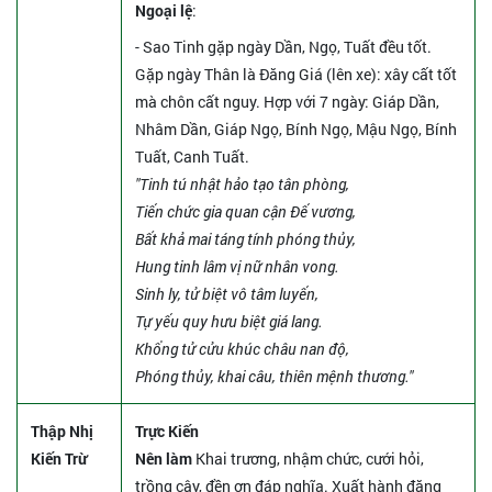
Ngoại lệ
:
- Sao Tinh gặp ngày Dần, Ngọ, Tuất đều tốt.
Gặp ngày Thân là Đăng Giá (lên xe): xây cất tốt
mà chôn cất nguy. Hợp với 7 ngày: Giáp Dần,
Nhâm Dần, Giáp Ngọ, Bính Ngọ, Mậu Ngọ, Bính
Tuất, Canh Tuất.
"Tinh tú nhật hảo tạo tân phòng,
Tiến chức gia quan cận Đế vương,
Bất khả mai táng tính phóng thủy,
Hung tinh lâm vị nữ nhân vong.
Sinh ly, tử biệt vô tâm luyến,
Tự yếu quy hưu biệt giá lang.
Khổng tử cửu khúc châu nan độ,
Phóng thủy, khai câu, thiên mệnh thương."
Thập Nhị
Trực Kiến
Kiến Trừ
Nên làm
Khai trương, nhậm chức, cưới hỏi,
trồng cây, đền ơn đáp nghĩa. Xuất hành đặng