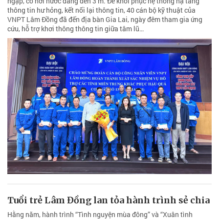
ngập, có nơi nước dâng đến 3 m. Để khôi phục hệ thống hạ tầng
thông tin hư hỏng, kết nối lại thông tin, 40 cán bộ kỹ thuật của
VNPT Lâm Đồng đã đến địa bàn Gia Lai, ngày đêm tham gia ứng
cứu, hỗ trợ khơi thông thông tin giữa tâm lũ…
Tuổi trẻ Lâm Đồng lan tỏa hành trình sẻ chia
Hằng năm, hành trình “Tình nguyện mùa đông” và “Xuân tình