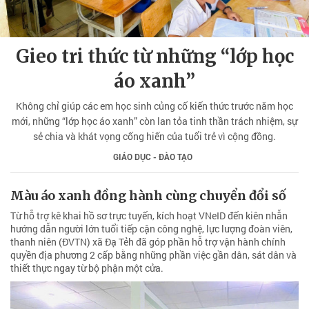
Gieo tri thức từ những “lớp học
áo xanh”
Không chỉ giúp các em học sinh củng cố kiến thức trước năm học
mới, những “lớp học áo xanh” còn lan tỏa tinh thần trách nhiệm, sự
sẻ chia và khát vọng cống hiến của tuổi trẻ vì cộng đồng.
GIÁO DỤC - ĐÀO TẠO
Màu áo xanh đồng hành cùng chuyển đổi số
Từ hỗ trợ kê khai hồ sơ trực tuyến, kích hoạt VNeID đến kiên nhẫn
hướng dẫn người lớn tuổi tiếp cận công nghệ, lực lượng đoàn viên,
thanh niên (ĐVTN) xã Đạ Tẻh đã góp phần hỗ trợ vận hành chính
quyền địa phương 2 cấp bằng những phần việc gần dân, sát dân và
thiết thực ngay từ bộ phận một cửa.