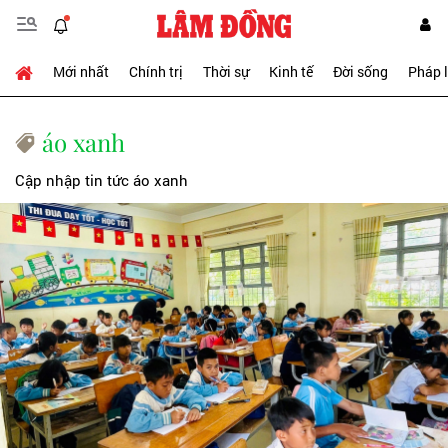
Mới nhất
Chính trị
Thời sự
Kinh tế
Đời sống
Pháp 
áo xanh
Cập nhập tin tức áo xanh