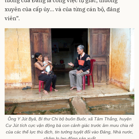
tưởng của Đảng là công việc tự giác, thường
xuyên của cấp ủy… và của từng cán bộ, đảng
viên”.
Ông Y Jút Byă, Bí thư Chi bộ buôn Buôr, xã Tâm Thắng, huyện
Cư Jút tích cực vận động bà con cảnh giác trước âm mưu chia rẽ
của các thế lực thù địch, tin tưởng tuyệt đối vào Đảng, Nhà nước,
chăm lo lao động sản xuất