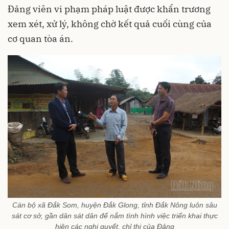
Đảng viên vi phạm pháp luật được khẩn trương
xem xét, xử lý, không chờ kết quả cuối cùng của
cơ quan tòa án.
Cán bộ xã Đắk Som, huyện Đắk Glong, tỉnh Đắk Nông luôn sâu
sát cơ sở, gần dân sát dân để nắm tình hình việc triển khai thực
hiện các nghị quyết, chỉ thị của Đảng