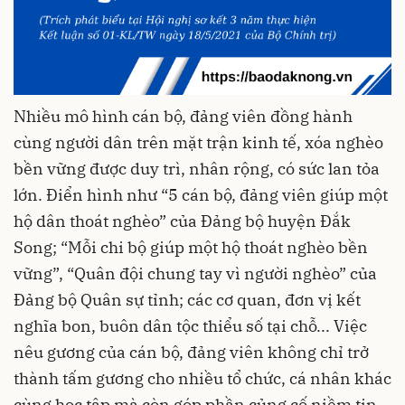
Nhiều mô hình cán bộ, đảng viên đồng hành
cùng người dân trên mặt trận kinh tế, xóa nghèo
bền vững được duy trì, nhân rộng, có sức lan tỏa
lớn. Điển hình như “5 cán bộ, đảng viên giúp một
hộ dân thoát nghèo” của Đảng bộ huyện Đắk
Song; “Mỗi chi bộ giúp một hộ thoát nghèo bền
vững”, “Quân đội chung tay vì người nghèo” của
Đảng bộ Quân sự tỉnh; các cơ quan, đơn vị kết
nghĩa bon, buôn dân tộc thiểu số tại chỗ... Việc
nêu gương của cán bộ, đảng viên không chỉ trở
thành tấm gương cho nhiều tổ chức, cá nhân khác
cùng học tập mà còn góp phần củng cố niềm tin