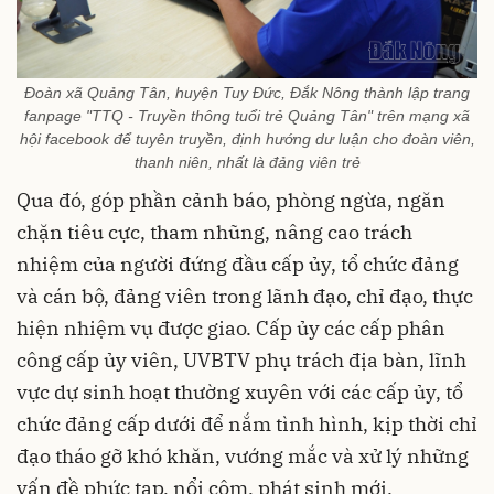
Đoàn xã Quảng Tân, huyện Tuy Đức, Đắk Nông thành lập trang
fanpage "TTQ - Truyền thông tuổi trẻ Quảng Tân" trên mạng xã
hội facebook để tuyên truyền, định hướng dư luận cho đoàn viên,
thanh niên, nhất là đảng viên trẻ
Qua đó, góp phần cảnh báo, phòng ngừa, ngăn
chặn tiêu cực, tham nhũng, nâng cao trách
nhiệm của người đứng đầu cấp ủy, tổ chức đảng
và cán bộ, đảng viên trong lãnh đạo, chỉ đạo, thực
hiện nhiệm vụ được giao. Cấp ủy các cấp phân
công cấp ủy viên, UVBTV phụ trách địa bàn, lĩnh
vực dự sinh hoạt thường xuyên với các cấp ủy, tổ
chức đảng cấp dưới để nắm tình hình, kịp thời chỉ
đạo tháo gỡ khó khăn, vướng mắc và xử lý những
vấn đề phức tạp, nổi cộm, phát sinh mới.