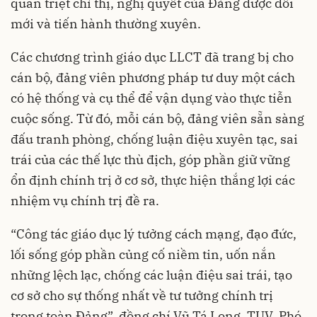
quán triệt chỉ thị, nghị quyết của Đảng được đổi
mới và tiến hành thường xuyên.
Các chương trình giáo dục LLCT đã trang bị cho
cán bộ, đảng viên phương pháp tư duy một cách
có hệ thống và cụ thể để vận dụng vào thực tiễn
cuộc sống. Từ đó, mỗi cán bộ, đảng viên sẵn sàng
đấu tranh phòng, chống luận điệu xuyên tạc, sai
trái của các thế lực thù địch, góp phần giữ vững
ổn định chính trị ở cơ sở, thực hiện thắng lợi các
nhiệm vụ chính trị đề ra.
“Công tác giáo dục lý tưởng cách mạng, đạo đức,
lối sống góp phần củng cố niềm tin, uốn nắn
những lệch lạc, chống các luận điệu sai trái, tạo
cơ sở cho sự thống nhất về tư tưởng chính trị
trong toàn Đảng”, đồng chí Vũ Tá Long, TUV, Phó