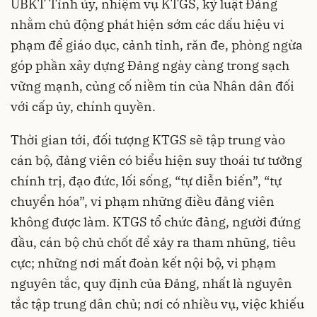
UBKT Tỉnh ủy, nhiệm vụ KTGS, kỷ luật Đảng
nhằm chủ động phát hiện sớm các dấu hiệu vi
phạm để giáo dục, cảnh tỉnh, răn đe, phòng ngừa
góp phần xây dựng Đảng ngày càng trong sạch
vững mạnh, củng cố niềm tin của Nhân dân đối
với cấp ủy, chính quyền.
Thời gian tới, đối tượng KTGS sẽ tập trung vào
cán bộ, đảng viên có biểu hiện suy thoái tư tưởng
chính trị, đạo đức, lối sống, “tự diễn biến”, “tự
chuyển hóa”, vi phạm những điều đảng viên
không được làm. KTGS tổ chức đảng, người đứng
đầu, cán bộ chủ chốt để xảy ra tham nhũng, tiêu
cực; những nơi mất đoàn kết nội bộ, vi phạm
nguyên tắc, quy định của Đảng, nhất là nguyên
tắc tập trung dân chủ; nơi có nhiều vụ, việc khiếu