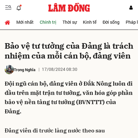
Mới nhất
Chính trị
Thời sự
Kinh tế
Đời sống
Pháp 
Gửi bình luận
Bảo vệ tư tưởng của Đảng là trách
nhiệm của mỗi cán bộ, đảng viên
17/08/2024 08:30
Trọng Nghĩa
Đội ngũ cán bộ, đảng viên ở Đắk Nông luôn đi
đầu trên mặt trận tư tưởng, văn hóa góp phần
Hủy
Gửi
bảo vệ nền tảng tư tưởng (BVNTTT) của
Đảng.
Đảng viên đi trước làng nước theo sau