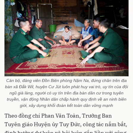
Cán bộ, đảng viên Đồn Biên phòng Nậm Na, đứng chân trên địa
bàn xã Đắk Wil, huyện Cư Jút luôn phát huy vai trò, uy tín của đội
ngũ già làng, người có uy tín trên địa bàn dân cư trong tuyên
truyền, vận động Nhân dân chấp hành quy định về an ninh biên
giới, xây dựng khối đoàn kết toàn dân vững mạnh
Theo đồng chí Phan Văn Toàn, Trưởng Ban
Tuyên giáo Huyện ủy Tuy Đức, công tác nắm bắt,
định hướng dư luận xã hội luôn gắn liền với công