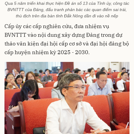
Qua 5 năm triển khai thực hiện Đề án số 13 của Tỉnh ủy, công tác
BVNTTT của Đảng, đấu tranh phản bác các quan điểm sai trái,
thù địch trên địa bàn tỉnh Đắk Nông dần đi vào nề nếp
Cấp ủy các cấp nghiên cứu, đưa nhiệm vụ
BVNTTT vào nội dung xây dựng Đảng trong dự
thảo văn kiện đại hội cấp cơ sở và đại hội đảng bộ
cấp huyện nhiệm kỳ 2025 - 2030.