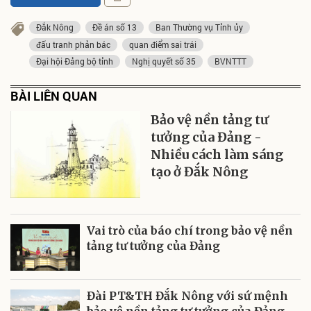
Đắk Nông
Đề án số 13
Ban Thường vụ Tỉnh ủy
đấu tranh phản bác
quan điểm sai trái
Đại hội Đảng bộ tỉnh
Nghị quyết số 35
BVNTTT
BÀI LIÊN QUAN
Bảo vệ nền tảng tư
tưởng của Đảng -
Nhiều cách làm sáng
tạo ở Đắk Nông
Vai trò của báo chí trong bảo vệ nền
tảng tư tưởng của Đảng
Đài PT&TH Đắk Nông với sứ mệnh