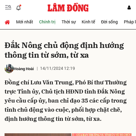
Mới nhất
Chính trị
Thời sự
Kinh tế
Đời sống
Pháp 
Gửi bình luận
Đắk Nông chủ động định hướng
thông tin từ sớm, từ xa
14/11/2024 12:19
Hoàng Hoài
Đồng chí Lưu Văn Trung, Phó Bí thư Thường
trực Tỉnh ủy, Chủ tịch HĐND tỉnh Đắk Nông
Hủy
Gửi
yêu cầu cấp ủy, ban chỉ đạo 35 các cấp trong
tỉnh chủ động vào cuộc, phối hợp chặt chẽ,
định hướng thông tin từ sớm, từ xa.