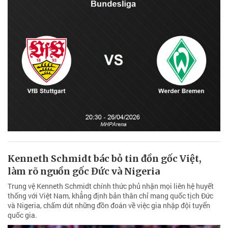
Kenneth Schmidt bác bỏ tin đồn gốc Việt,
làm rõ nguồn gốc Đức và Nigeria
Trung vệ Kenneth Schmidt chính thức phủ nhận mọi liên hệ huyết
thống với Việt Nam, khẳng định bản thân chỉ mang quốc tịch Đức
và Nigeria, chấm dứt những đồn đoán về việc gia nhập đội tuyển
quốc gia.