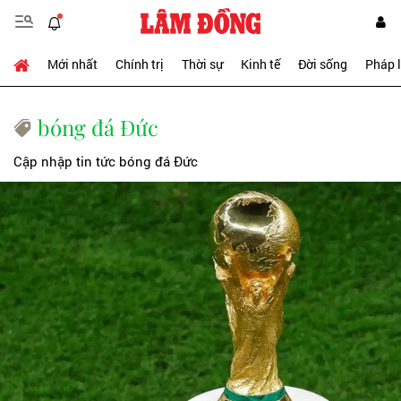
Mới nhất
Chính trị
Thời sự
Kinh tế
Đời sống
Pháp 
bóng đá Đức
Cập nhập tin tức bóng đá Đức