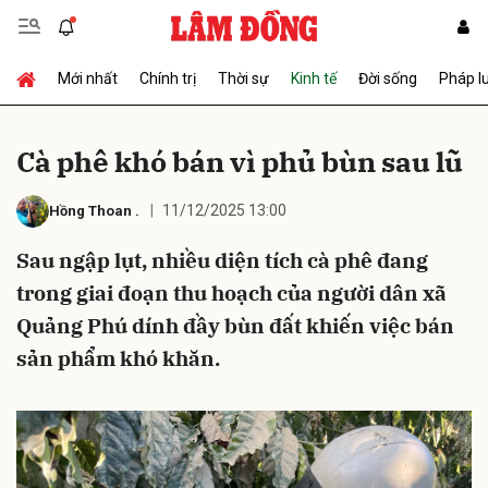
Mới nhất
Chính trị
Thời sự
Kinh tế
Đời sống
Pháp l
Gửi bình luận
Cà phê khó bán vì phủ bùn sau lũ
11/12/2025 13:00
Hồng Thoan
.
Sau ngập lụt, nhiều diện tích cà phê đang
trong giai đoạn thu hoạch của người dân xã
Quảng Phú dính đầy bùn đất khiến việc bán
Hủy
Gửi
sản phẩm khó khăn.