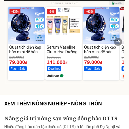
ADVERTISEMENT
-63%
-6%
-63%
Quạt tích điện kẹp
Serum Vaseline
Quạt tích điện kẹp
Bơm
bàn mini để bàn
Gluta-Hya Dưỡng
bàn mini để bàn
Ô T
Da Sáng Mịn Sau 7
MED
219.000
150.000
219.000
2.69
đ
đ
đ
Ngày
12.
79.000
141.000
79.000
1.
đ
đ
đ
Flash Sale
Deal hot
Flash Sale
Hot 
Unilever
XEM THÊM NÔNG NGHIỆP - NÔNG THÔN
Nâng giá trị nông sản vùng đồng bào DTTS
Nhiều đồng bào dân tộc thiểu số (DTTS) ở tổ dân phố Đạ Nghịt và