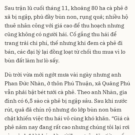
Sau trận lũ cuối tháng 11, khoảng 80 ha cà phê ở
xã bị ngập, phủ đầy bùn non, rụng quả; nhiều hộ
thuê nhân công với giá cao để thu hoạch nhưng
cũng không có người hái. Cố gắng thu hái để
trang trải chi phí, thế nhưng khi đem cà phê đi
bán, các đại lý lại đồng loạt từ chối thu mua vì lo
bùn đất làm hư lò sấy.
Dù trời vừa mới ngớt mưa vài ngày nhưng anh
Phan Đức Nhàn, ở thôn Phú Thuận, xã Quảng Phú
vẫn phải bật bét tưới cà phê. Theo anh Nhàn, gia
đình có 6,5 sào cà phê bị ngập sâu. Sau khi nước
rút, quả đã chín rộ nhưng do lớp bùn non bám
chặt khiến việc thu hái vô cùng khó khăn. “Giá cà
phê năm nay đang rất cao nhưng chúng tôi lại rơi