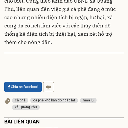
cho biết. Cũng theo lãnh đạo UBND xã Quảng
Phú, liên quan đến việc giá cà phê đang ở mức
cao nhưng nhiều diện tích bị ngập, hư hại, xã
cũng đã có lịch làm việc với các thủy điện để
thống kê diện tích bị thiệt hại, xem xét hỗ trợ
thêm cho nông dân.
Chia sẻ Facebook
cà phê
cà phê khó bán do ngập lụt
mưa lũ
xã Quảng Phú
BÀI LIÊN QUAN