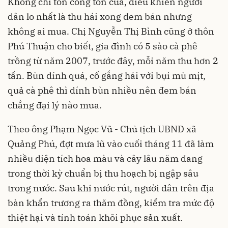
Không chỉ tốn công tốn của, điều khiến người
dân lo nhất là thu hái xong đem bán nhưng
không ai mua. Chị Nguyễn Thị Bình cũng ở thôn
Phú Thuận cho biết, gia đình có 5 sào cà phê
trồng từ năm 2007, trước đây, mỗi năm thu hơn 2
tấn. Bùn dính quá, cố gắng hái với bụi mù mịt,
quả cà phê thì dính bùn nhiều nên đem bán
chẳng đại lý nào mua.
Theo ông Phạm Ngọc Vũ - Chủ tịch UBND xã
Quảng Phú, đợt mưa lũ vào cuối tháng 11 đã làm
nhiều diện tích hoa màu và cây lâu năm đang
trong thời kỳ chuẩn bị thu hoạch bị ngập sâu
trong nước. Sau khi nước rút, người dân trên địa
bàn khẩn trương ra thăm đồng, kiểm tra mức độ
thiệt hại và tính toán khôi phục sản xuất.