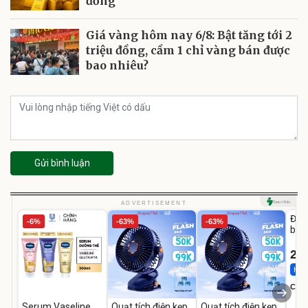
đồng
Giá vàng hôm nay 6/8: Bật tăng tới 2
triệu đồng, cầm 1 chỉ vàng bán được
bao nhiêu?
Gửi bình luận
U
ADVERTISEMENT
Đai 
-6%
-63%
-63%
bé 
1-9 
22
Hot 
Cecil
Serum Vaseline
Quạt tích điện kẹp
Quạt tích điện kẹp