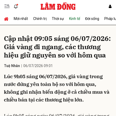
Mới nhất
Chính trị
Thời sự
Kinh tế
Đời sống
Pháp l
Gửi bình luận
Cập nhật 09:05 sáng 06/07/2026:
Giá vàng đi ngang, các thương
hiệu giữ nguyên so với hôm qua
Tuệ Nhân
06/07/2026 09:01
Lúc 9h05 sáng 06/07/2026, giá vàng trong
Hủy
Gửi
nước đứng yên toàn bộ so với hôm qua,
không ghi nhận biến động ở cả chiều mua và
chiều bán tại các thương hiệu lớn.
Lúc 9h05 sáng ngày 06/07/2026, giá vàng trong