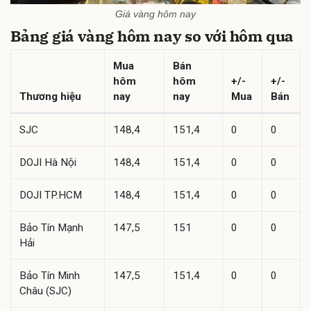
Giá vàng hôm nay
Bảng giá vàng hôm nay so với hôm qua
Mua
Bán
hôm
hôm
+/-
+/-
Thương hiệu
nay
nay
Mua
Bán
SJC
148,4
151,4
0
0
DOJI Hà Nội
148,4
151,4
0
0
DOJI TP.HCM
148,4
151,4
0
0
Bảo Tín Mạnh
147,5
151
0
0
Hải
Bảo Tín Minh
147,5
151,4
0
0
Châu (SJC)