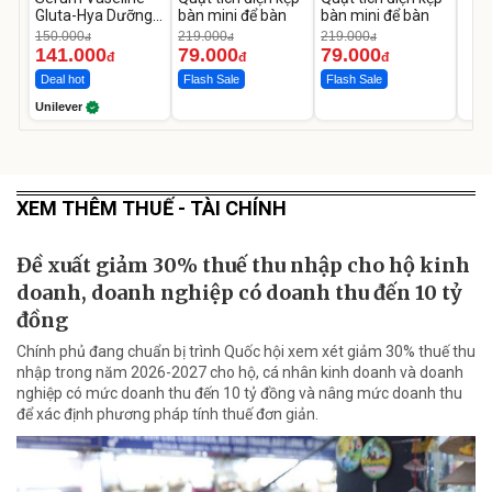
Gluta-Hya Dưỡng
bàn mini để bàn
bàn mini để bàn
Da Sáng Mịn Sau 7
150.000
219.000
219.000
đ
đ
đ
Ngày
141.000
79.000
79.000
đ
đ
đ
Deal hot
Flash Sale
Flash Sale
Unilever
XEM THÊM THUẾ - TÀI CHÍNH
Đề xuất giảm 30% thuế thu nhập cho hộ kinh
doanh, doanh nghiệp có doanh thu đến 10 tỷ
đồng
Chính phủ đang chuẩn bị trình Quốc hội xem xét giảm 30% thuế thu
nhập trong năm 2026-2027 cho hộ, cá nhân kinh doanh và doanh
nghiệp có mức doanh thu đến 10 tỷ đồng và nâng mức doanh thu
để xác định phương pháp tính thuế đơn giản.