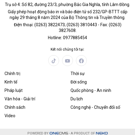
Trụ sở 4: Số 82, đường 23/3, phường Bắc Gia Nghĩa, tỉnh Lâm Đồng.
Giấy phép hoạt động báo in và báo điện tử số 232/GP-BTTT cấp
ngày 29 tháng 8 năm 2024 của Bộ Thông tin và Truyền thông.
Điện thoại: (0263) 3822473; (0263) 3810443 - Fax: (0263)
3827608.
Hotline: 0977885454
Kết nối chúng tôi tại:
Chính trị
Thời sự
Kinh tế
Đời sống
Pháp luật
Quốc phòng - An ninh
Văn hóa - Giải trí
Du lịch
Chính sách
Công nghệ - Chuyển đổi số
Video
POWERED BY
ONE
CMS
- A PRODUCT OF
NEKO