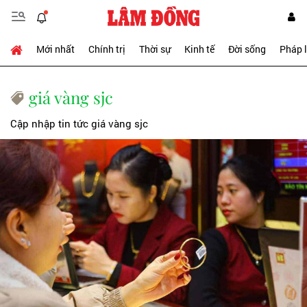
Mới nhất
Chính trị
Thời sự
Kinh tế
Đời sống
Pháp 
giá vàng sjc
Cập nhập tin tức giá vàng sjc