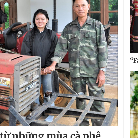
“F
 từ những mùa cà phê