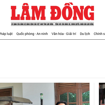
háp luật
Quốc phòng - An ninh
Văn hóa - Giải trí
Du lịch
Chính 