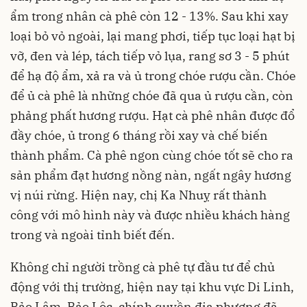
ẩm trong nhân cà phê còn 12 - 13%. Sau khi xay
loại bỏ vỏ ngoài, lại mang phơi, tiếp tục loại hạt bị
vỡ, đen và lép, tách tiếp vỏ lụa, rang sơ 3 - 5 phút
để hạ độ ẩm, xả ra và ủ trong chóe rượu cần. Chóe
để ủ cà phê là những chóe đã qua ủ rượu cần, còn
phảng phất hương rượu. Hạt cà phê nhân được đổ
đầy chóe, ủ trong 6 tháng rồi xay và chế biến
thành phẩm. Cà phê ngon cùng chóe tốt sẽ cho ra
sản phẩm đạt hương nồng nàn, ngất ngây hương
vị núi rừng. Hiện nay, chị Ka Nhuỵ rất thành
công với mô hình này và được nhiều khách hàng
trong và ngoài tỉnh biết đến.
Không chỉ người trồng cà phê tự đầu tư để chủ
động với thị trường, hiện nay tại khu vực Di Linh,
Bảo Lâm, Bảo Lộc, chính quyền địa phương đã