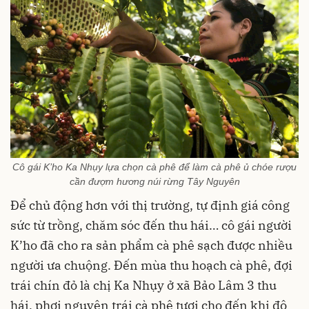
Cô gái K’ho Ka Nhụy lựa chọn cà phê để làm cà phê ủ chóe rượu
cần đượm hương núi rừng Tây Nguyên
Để chủ động hơn với thị trường, tự định giá công
sức từ trồng, chăm sóc đến thu hái… cô gái người
K’ho đã cho ra sản phẩm cà phê sạch được nhiều
người ưa chuộng. Đến mùa thu hoạch cà phê, đợi
trái chín đỏ là chị Ka Nhụy ở xã Bảo Lâm 3 thu
hái, phơi nguyên trái cà phê tươi cho đến khi độ