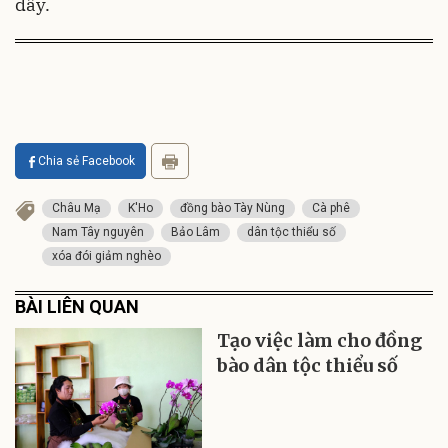
đầy.
Chia sẻ Facebook
Châu Mạ
K'Ho
đồng bào Tày Nùng
Cà phê
Nam Tây nguyên
Bảo Lâm
dân tộc thiểu số
xóa đói giảm nghèo
BÀI LIÊN QUAN
Tạo việc làm cho đồng
bào dân tộc thiểu số