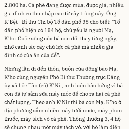
2.800 ha. Cà phê đang được mùa, được giá, nhiều
gia đình có thu nhập cao từ cây trồng này. Ông
K’Bệt - Bí thư Chi bộ Tổ dân phố 38 cho biết: “Tổ
dân phố hiện có 184 hộ, chủ yếu là người Mạ,
K’ho. Cuộc sống của bà con đổi thay từng ngày,
nhờ canh tác cây chủ lực cà phê mà nhiều gia
đình có của ăn của để”.
Những lần đi đến thôn, buôn của đồng bào Mạ,
K’ho cùng nguyên Phó Bí thư Thường trực Đảng
ủy xã Lộc Tân (cũ) K’Nir, anh luôn hào hứng vì bà
con đã tự sắm sửa máy móc để cho ra hạt cà phê
chất lượng. Theo anh K’Nir thì bà con Mạ, K’ho ở
địa phương sắm nhiều máy tưới nước, máy phun
thuốc, máy tách vỏ cà phê. Thông thường 3, 4 hộ
sẽ chung nhau một máy tách vỏ, với hộ làm diện