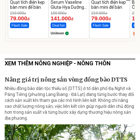
Quạt tích điện kẹp
Serum Vaseline
Quạt tích điện kẹp
Bơm
bàn mini để bàn
Gluta-Hya Dưỡng
bàn mini để bàn
Ô T
Da Sáng Mịn Sau 7
MED
219.000
150.000
219.000
2.69
đ
đ
đ
Ngày
12.
79.000
141.000
79.000
1.
đ
đ
đ
Flash Sale
Deal hot
Flash Sale
Hot 
Unilever
XEM THÊM NÔNG NGHIỆP - NÔNG THÔN
Nâng giá trị nông sản vùng đồng bào DTTS
Nhiều đồng bào dân tộc thiểu số (DTTS) ở tổ dân phố Đạ Nghịt và
Păng Tiêng (phường Lang Biang - Đà Lạt) đang từng bước thay đổi
cách sản xuất khi tham gia các mô hình liên kết. Không chỉ nâng
cao chất lượng nông sản, việc liên kết còn giúp người dân chủ động
hơn trong sản xuất và từng bước xây dựng thương hiệu nông sản
địa phương.