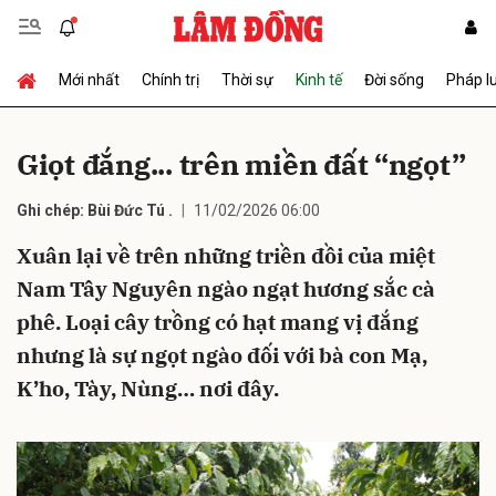
Mới nhất
Chính trị
Thời sự
Kinh tế
Đời sống
Pháp l
Gửi bình luận
Giọt đắng... trên miền đất “ngọt”
Ghi chép: Bùi Đức Tú .
11/02/2026 06:00
Xuân lại về trên những triền đồi của miệt
Nam Tây Nguyên ngào ngạt hương sắc cà
phê. Loại cây trồng có hạt mang vị đắng
Hủy
Gửi
nhưng là sự ngọt ngào đối với bà con Mạ,
K’ho, Tày, Nùng… nơi đây.