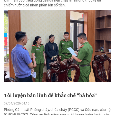
khi nhận 580 triệu đồng để hứa hẹn chạy án nhưng thực tế đã
chiếm hưởng cá nhân phần lớn số tiền.
Tôi luyện bản lĩnh để khắc chế “bà hỏa”
07/04/2026 04:15
Phòng Cảnh sát Phòng cháy, chữa cháy (PCCC) và Cứu nạn, cứu hộ
(CNCH) (PC07), Công an tỉnh nâng cao chất lượng huấn luyện, xây