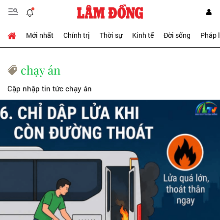
Mới nhất
Chính trị
Thời sự
Kinh tế
Đời sống
Pháp 
chạy án
Cập nhập tin tức chạy án