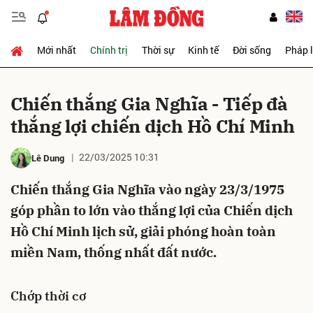
Mới nhất
Chính trị
Thời sự
Kinh tế
Đời sống
Pháp 
Gửi bình luận
Chiến thắng Gia Nghĩa - Tiếp đà
thắng lợi chiến dịch Hồ Chí Minh
22/03/2025 10:31
Lê Dung
Chiến thắng Gia Nghĩa vào ngày 23/3/1975
góp phần to lớn vào thắng lợi của Chiến dịch
Hủy
Gửi
Hồ Chí Minh lịch sử, giải phóng hoàn toàn
miền Nam, thống nhất đất nước.
Chớp thời cơ