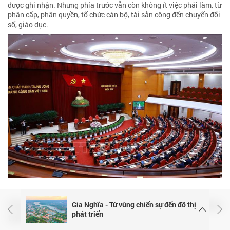
được ghi nhận. Nhưng phía trước vẫn còn không ít việc phải làm, từ
phân cấp, phân quyền, tổ chức cán bộ, tài sản công đến chuyển đổi
số, giáo dục.
Phường Xuân Hương - Đà Lạt bồi dưỡng nhận
Gia Nghĩa - Từ vùng chiến sự đến đô thị
phát triển
thức về Đảng cho 320 quần chúng ưu tú