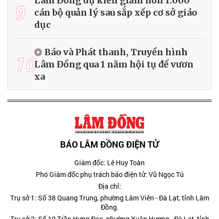
Lâm Đồng dự kiến giảm hơn 1.000
9
cán bộ quản lý sau sắp xếp cơ sở giáo
dục
Báo và Phát thanh, Truyền hình
10
Lâm Đồng qua 1 năm hội tụ để vươn
xa
BÁO LÂM ĐỒNG ĐIỆN TỬ
Giám đốc: Lê Huy Toàn
Phó Giám đốc phụ trách báo điện tử: Vũ Ngọc Tú
Địa chỉ:
Trụ sở 1: Số 38 Quang Trung, phường Lâm Viên - Đà Lạt, tỉnh Lâm
Đồng.
Trụ sở 2: Số 10 Trần Hưng Đạo, phường Xuân Hương - Đà Lạt, tỉnh