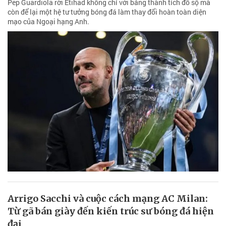
Pep Guardiola rời Etihad không chỉ với bảng thành tích đồ sộ mà
còn để lại một hệ tư tưởng bóng đá làm thay đổi hoàn toàn diện
mạo của Ngoại hạng Anh.
Arrigo Sacchi và cuộc cách mạng AC Milan:
Từ gã bán giày đến kiến trúc sư bóng đá hiện
đại