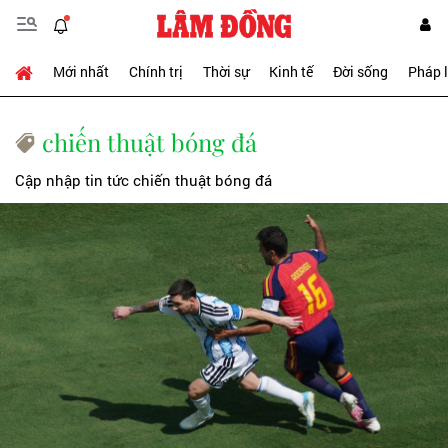
Mới nhất
Chính trị
Thời sự
Kinh tế
Đời sống
Pháp 
chiến thuật bóng đá
Cập nhập tin tức chiến thuật bóng đá