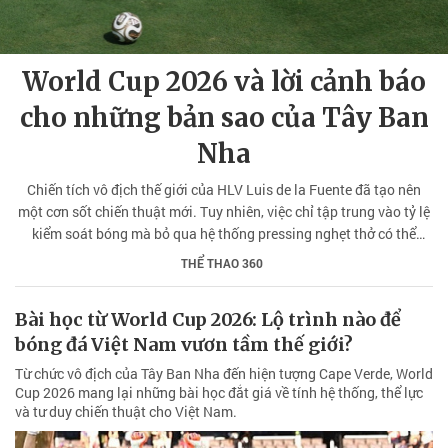
World Cup 2026 và lời cảnh báo
cho những bản sao của Tây Ban
Nha
Chiến tích vô địch thế giới của HLV Luis de la Fuente đã tạo nên
một cơn sốt chiến thuật mới. Tuy nhiên, việc chỉ tập trung vào tỷ lệ
kiểm soát bóng mà bỏ qua hệ thống pressing nghẹt thở có thể
khiến các CLB rơi vào cái bẫy của những bản sao vô hại.
THỂ THAO 360
Bài học từ World Cup 2026: Lộ trình nào để
bóng đá Việt Nam vươn tầm thế giới?
Từ chức vô địch của Tây Ban Nha đến hiện tượng Cape Verde, World
Cup 2026 mang lại những bài học đắt giá về tính hệ thống, thể lực
và tư duy chiến thuật cho Việt Nam.