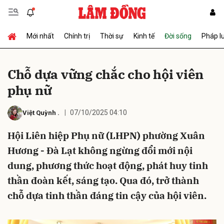
Mới nhất
Chính trị
Thời sự
Kinh tế
Đời sống
Pháp l
Gửi bình luận
Chỗ dựa vững chắc cho hội viên
phụ nữ
07/10/2025 04:10
Việt Quỳnh
.
Hội Liên hiệp Phụ nữ (LHPN) phường Xuân
Hương - Đà Lạt không ngừng đổi mới nội
Hủy
Gửi
dung, phương thức hoạt động, phát huy tinh
thần đoàn kết, sáng tạo. Qua đó, trở thành
chỗ dựa tinh thần đáng tin cậy của hội viên.