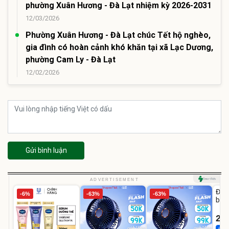
phường Xuân Hương - Đà Lạt nhiệm kỳ 2026-2031
12/03/2026
Phường Xuân Hương - Đà Lạt chúc Tết hộ nghèo,
gia đình có hoàn cảnh khó khăn tại xã Lạc Dương,
phường Cam Ly - Đà Lạt
12/02/2026
Gửi bình luận
U
ADVERTISEMENT
Đai 
-6%
-63%
-63%
bé 
1-9 
22