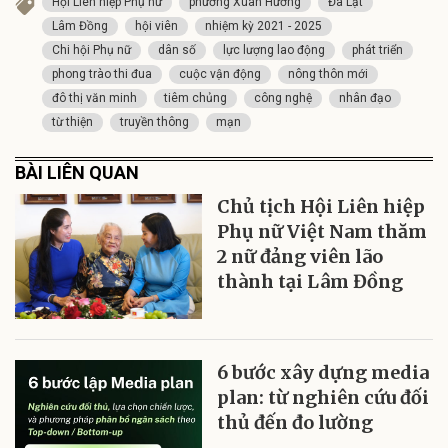
Hội Liên hiệp Phụ nữ
phường Xuân Hương
Đà Lạt
Lâm Đồng
hội viên
nhiệm kỳ 2021 - 2025
Chi hội Phụ nữ
dân số
lực lượng lao động
phát triển
phong trào thi đua
cuộc vận động
nông thôn mới
đô thị văn minh
tiêm chủng
công nghệ
nhân đạo
từ thiện
truyền thông
mạn
BÀI LIÊN QUAN
Chủ tịch Hội Liên hiệp
Phụ nữ Việt Nam thăm
2 nữ đảng viên lão
thành tại Lâm Đồng
6 bước xây dựng media
plan: từ nghiên cứu đối
thủ đến đo lường