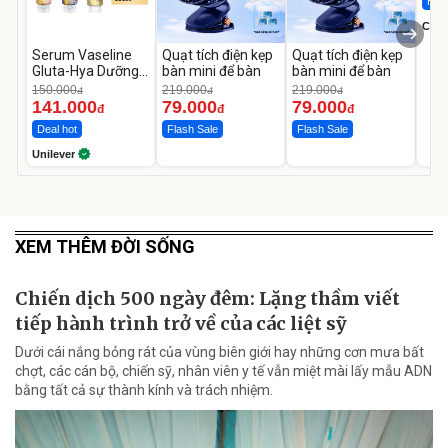
Hot 
Cecil
Serum Vaseline
Quạt tích điện kẹp
Quạt tích điện kẹp
Gluta-Hya Dưỡng
bàn mini để bàn
bàn mini để bàn
Da Sáng Mịn Sau 7
150.000
219.000
219.000
đ
đ
đ
Ngày
141.000
79.000
79.000
đ
đ
đ
Deal hot
Flash Sale
Flash Sale
Unilever
XEM THÊM ĐỜI SỐNG
Chiến dịch 500 ngày đêm: Lặng thầm viết
tiếp hành trình trở về của các liệt sỹ
Dưới cái nắng bỏng rát của vùng biên giới hay những cơn mưa bất
chợt, các cán bộ, chiến sỹ, nhân viên y tế vẫn miệt mài lấy mẫu ADN
bằng tất cả sự thành kính và trách nhiệm.