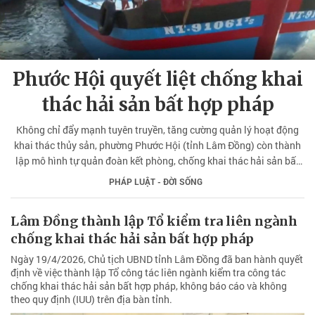
Phước Hội quyết liệt chống khai
thác hải sản bất hợp pháp
Không chỉ đẩy mạnh tuyên truyền, tăng cường quản lý hoạt động
khai thác thủy sản, phường Phước Hội (tỉnh Lâm Đồng) còn thành
lập mô hình tự quản đoàn kết phòng, chống khai thác hải sản bất
hợp pháp (IUU). Nhờ đó, địa phương không có tàu cá vi phạm khai
PHÁP LUẬT - ĐỜI SỐNG
thác hải sản bất hợp pháp ở vùng biển nước ngoài.
Lâm Đồng thành lập Tổ kiểm tra liên ngành
chống khai thác hải sản bất hợp pháp
Ngày 19/4/2026, Chủ tịch UBND tỉnh Lâm Đồng đã ban hành quyết
định về việc thành lập Tổ công tác liên ngành kiểm tra công tác
chống khai thác hải sản bất hợp pháp, không báo cáo và không
theo quy định (IUU) trên địa bàn tỉnh.