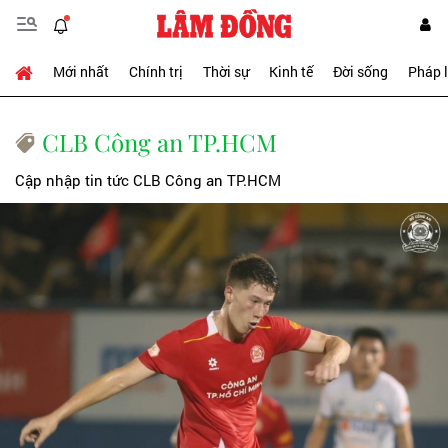
Mới nhất
Chính trị
Thời sự
Kinh tế
Đời sống
Pháp 
CLB Công an TP.HCM
Cập nhập tin tức CLB Công an TP.HCM